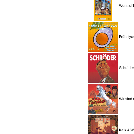
Worst of 
Frühstyxr
Schröder
Wir sind
Kalk & W