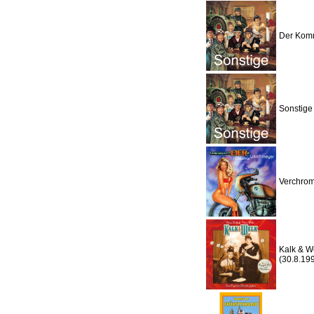
Der Komm
Sonstige
Verchrom
Kalk & W
(30.8.19