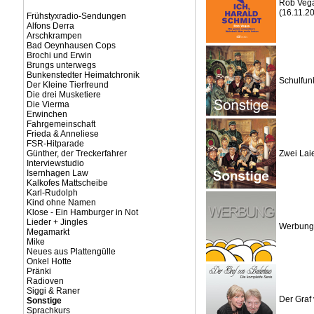
Rob Vega
(16.11.2
Frühstyxradio-Sendungen
Alfons Derra
Arschkrampen
Bad Oeynhausen Cops
Brochi und Erwin
Brungs unterwegs
Bunkenstedter Heimatchronik
Schulfun
Der Kleine Tierfreund
Die drei Musketiere
Die Vierma
Erwinchen
Fahrgemeinschaft
Frieda & Anneliese
FSR-Hitparade
Günther, der Treckerfahrer
Zwei Lai
Interviewstudio
Isernhagen Law
Kalkofes Mattscheibe
Karl-Rudolph
Kind ohne Namen
Klose - Ein Hamburger in Not
Lieder + Jingles
Werbung 
Megamarkt
Mike
Neues aus Plattengülle
Onkel Hotte
Pränki
Radioven
Siggi & Raner
Der Graf
Sonstige
Sprachkurs