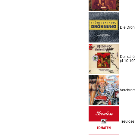
Die Dröh
Der schö
(4.10.19
Verchrom
Treulose