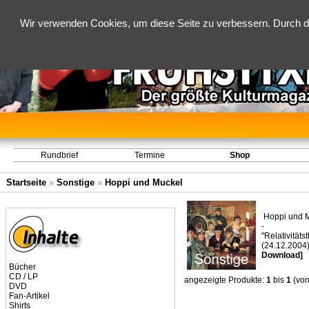
Wir verwenden Cookies, um diese Seite zu verbessern. Durch d
Rundbrief
Termine
Shop
Startseite
»
Sonstige
»
Hoppi und Muckel
Hoppi und 
-
"Relativitäts
(24.12.2004
Download]
Bücher
CD / LP
angezeigte Produkte:
1
bis
1
(vo
DVD
Fan-Artikel
Shirts