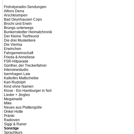
Frühstyxradio-Sendungen
Alfons Derra
Arschkrampen
Bad Oeynhausen Cops
Brochi und Erwin
Brungs unterwegs
Bunkenstedter Heimatchronik
Der Kleine Tierfreund
Die drei Musketiere
Die Vierma
Erwinchen
Fahrgemeinschaft
Frieda & Anneliese
FSR-Hitparade
Günther, der Treckerfahrer
Interviewstudio
Isernhagen Law
Kalkofes Mattscheibe
Karl-Rudolph
Kind ohne Namen
Klose - Ein Hamburger in Not
Lieder + Jingles
Megamarkt
Mike
Neues aus Plattengülle
Onkel Hotte
Pränki
Radioven
Siggi & Raner
Sonstige
Sprachkurs