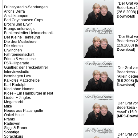
"Der Graf v
Frühstyxradio-Sendungen
Bederkesa 1
Alfons Derra
(26.8.2008)
Arschkrampen
Download]
Bad Oeynhausen Cops
Brochi und Erwin
Brungs unterwegs
Bunkenstedter Heimatchronik
"Der Graf v
Der Kleine Tierfreund
Bederkesa 2
Die drei Musketiere
(2.9.2008)
[
Die Vierma
Download]
Erwinchen
Fahrgemeinschaft
Frieda & Anneliese
FSR-Hitparade
Günther, der Treckerfahrer
Der Graf vo
Interviewstudio
Bederkesa -
Isernhagen Law
"Allein gegen
Kalkofes Mattscheibe
(9.9.2008)
[
Karl-Rudolph
Download]
Kind ohne Namen
Klose - Ein Hamburger in Not
Lieder + Jingles
Megamarkt
Der Graf vo
Mike
Bederkesa - 
Neues aus Plattengülle
Assel" (16.9
Onkel Hotte
[MP3-Downl
Pränki
Radioven
Siggi & Raner
Sonstige
Der Graf vo
Sprachkurs