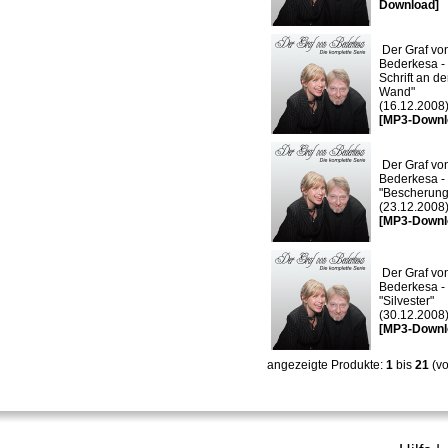
Download]
Der Graf vo
Bederkesa - 
Schrift an de
Wand"
(16.12.2008
[MP3-Downl
Der Graf vo
Bederkesa -
"Bescherung
(23.12.2008
[MP3-Downl
Der Graf vo
Bederkesa -
"Silvester"
(30.12.2008
[MP3-Downl
angezeigte Produkte:
1
bis
21
(v