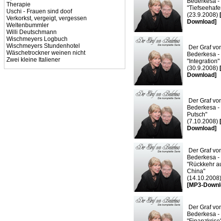
Bederkesa -
Therapie
"Tiefseehafe
Uschi - Frauen sind doof
(23.9.2008)
Verkorkst, vergeigt, vergessen
Download]
Weltenbummler
Willi Deutschmann
Wischmeyers Logbuch
Wischmeyers Stundenhotel
Der Graf vo
Wäschetrockner weinen nicht
Bederkesa -
Zwei kleine Italiener
"Integration"
(30.9.2008)
Download]
Der Graf vo
Bederkesa -
Putsch"
(7.10.2008)
Download]
Der Graf vo
Bederkesa -
"Rückkehr a
China"
(14.10.2008
[MP3-Downl
Der Graf vo
Bederkesa -