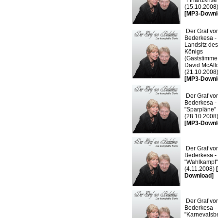
"Finanzkrise
(15.10.2008
[MP3-Downl
Der Graf vo
Bederkesa -
Landsitz des
Königs
(Gaststimme
David McAlli
(21.10.2008
[MP3-Downl
Der Graf vo
Bederkesa -
"Sparpläne"
(28.10.2008
[MP3-Downl
Der Graf vo
Bederkesa -
"Wahlkampf"
(4.11.2008)
Download]
Der Graf vo
Bederkesa -
"Karnevalsb