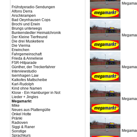
Megamark
Frühstyxradio-Sendungen
Alfons Derra
Arschkrampen
Bad Oeynhausen Cops
Brochi und Erwin
Brungs unterwegs
Bunkenstedter Heimatchronik
Megamark
Der Kleine Tierfreund
Die drei Musketiere
Die Vierma
Erwinchen
Fahrgemeinschaft
Frieda & Anneliese
FSR-Hitparade
Günther, der Treckerfahrer
Megamark
Interviewstudio
Isernhagen Law
Kalkofes Mattscheibe
Karl-Rudolph
Kind ohne Namen
Klose - Ein Hamburger in Not
Lieder + Jingles
Megamark
Megamarkt
Mike
Neues aus Plattengülle
Onkel Hotte
Pränki
Radioven
Siggi & Raner
Megamark
Sonstige
Sprachkurs