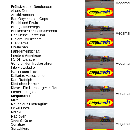
Megamark
Frühstyxradio-Sendungen
Alfons Derra
Arschkrampen
Bad Oeynhausen Cops
Brochi und Erwin
Brungs unterwegs
Bunkenstedter Heimatchronik
Megamark
Der Kleine Tierfreund
Die drei Musketiere
Die Vierma
Erwinchen
Fahrgemeinschaft
Frieda & Anneliese
FSR-Hitparade
Günther, der Treckerfahrer
Megamark
Interviewstudio
Isernhagen Law
Kalkofes Mattscheibe
Karl-Rudolph
Kind ohne Namen
Klose - Ein Hamburger in Not
Lieder + Jingles
Megamark
Megamarkt
Mike
Neues aus Plattengülle
Onkel Hotte
Pränki
Radioven
Siggi & Raner
Megamark
Sonstige
Sprachkurs