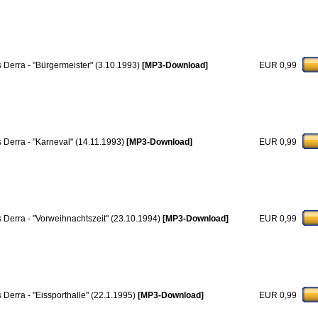
s Derra - "Bürgermeister" (3.10.1993)
[MP3-Download]
EUR 0,99
s Derra - "Karneval" (14.11.1993)
[MP3-Download]
EUR 0,99
s Derra - "Vorweihnachtszeit" (23.10.1994)
[MP3-Download]
EUR 0,99
s Derra - "Eissporthalle" (22.1.1995)
[MP3-Download]
EUR 0,99