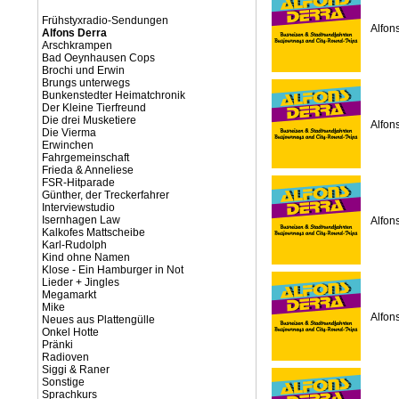
Frühstyxradio-Sendungen
Alfon
Alfons Derra
Arschkrampen
Bad Oeynhausen Cops
Brochi und Erwin
Brungs unterwegs
Bunkenstedter Heimatchronik
Der Kleine Tierfreund
Die drei Musketiere
Alfon
Die Vierma
Erwinchen
Fahrgemeinschaft
Frieda & Anneliese
FSR-Hitparade
Günther, der Treckerfahrer
Interviewstudio
Isernhagen Law
Alfon
Kalkofes Mattscheibe
Karl-Rudolph
Kind ohne Namen
Klose - Ein Hamburger in Not
Lieder + Jingles
Megamarkt
Mike
Alfon
Neues aus Plattengülle
Onkel Hotte
Pränki
Radioven
Siggi & Raner
Sonstige
Sprachkurs