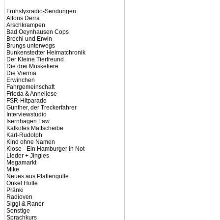
Frühstyxradio-Sendungen
Alfons Derra
Arschkrampen
Bad Oeynhausen Cops
Brochi und Erwin
Brungs unterwegs
Bunkenstedter Heimatchronik
Der Kleine Tierfreund
Die drei Musketiere
Die Vierma
Erwinchen
Fahrgemeinschaft
Frieda & Anneliese
FSR-Hitparade
Günther, der Treckerfahrer
Interviewstudio
Isernhagen Law
Kalkofes Mattscheibe
Karl-Rudolph
Kind ohne Namen
Klose - Ein Hamburger in Not
Lieder + Jingles
Megamarkt
Mike
Neues aus Plattengülle
Onkel Hotte
Pränki
Radioven
Siggi & Raner
Sonstige
Sprachkurs