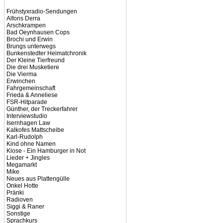
Frühstyxradio-Sendungen
Alfons Derra
Arschkrampen
Bad Oeynhausen Cops
Brochi und Erwin
Brungs unterwegs
Bunkenstedter Heimatchronik
Der Kleine Tierfreund
Die drei Musketiere
Die Vierma
Erwinchen
Fahrgemeinschaft
Frieda & Anneliese
FSR-Hitparade
Günther, der Treckerfahrer
Interviewstudio
Isernhagen Law
Kalkofes Mattscheibe
Karl-Rudolph
Kind ohne Namen
Klose - Ein Hamburger in Not
Lieder + Jingles
Megamarkt
Mike
Neues aus Plattengülle
Onkel Hotte
Pränki
Radioven
Siggi & Raner
Sonstige
Sprachkurs