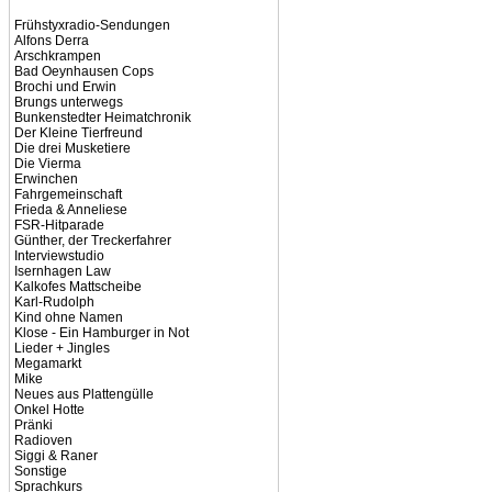
Frühstyxradio-Sendungen
Alfons Derra
Arschkrampen
Bad Oeynhausen Cops
Brochi und Erwin
Brungs unterwegs
Bunkenstedter Heimatchronik
Der Kleine Tierfreund
Die drei Musketiere
Die Vierma
Erwinchen
Fahrgemeinschaft
Frieda & Anneliese
FSR-Hitparade
Günther, der Treckerfahrer
Interviewstudio
Isernhagen Law
Kalkofes Mattscheibe
Karl-Rudolph
Kind ohne Namen
Klose - Ein Hamburger in Not
Lieder + Jingles
Megamarkt
Mike
Neues aus Plattengülle
Onkel Hotte
Pränki
Radioven
Siggi & Raner
Sonstige
Sprachkurs