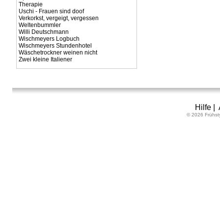
Therapie
Uschi - Frauen sind doof
Verkorkst, vergeigt, vergessen
Weltenbummler
Willi Deutschmann
Wischmeyers Logbuch
Wischmeyers Stundenhotel
Wäschetrockner weinen nicht
Zwei kleine Italiener
Hilfe
|
© 2026 Frühst