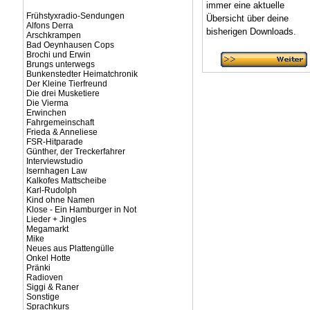
immer eine aktuelle
Frühstyxradio-Sendungen
Übersicht über deine
Alfons Derra
bisherigen Downloads.
Arschkrampen
Bad Oeynhausen Cops
Brochi und Erwin
Brungs unterwegs
Bunkenstedter Heimatchronik
Der Kleine Tierfreund
Die drei Musketiere
Die Vierma
Erwinchen
Fahrgemeinschaft
Frieda & Anneliese
FSR-Hitparade
Günther, der Treckerfahrer
Interviewstudio
Isernhagen Law
Kalkofes Mattscheibe
Karl-Rudolph
Kind ohne Namen
Klose - Ein Hamburger in Not
Lieder + Jingles
Megamarkt
Mike
Neues aus Plattengülle
Onkel Hotte
Pränki
Radioven
Siggi & Raner
Sonstige
Sprachkurs