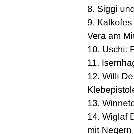
8. Siggi un
9. Kalkofes
Vera am Mi
10. Uschi: Fe
11. Isernha
12. Willi D
Klebepistol
13. Winnet
14. Wiglaf 
mit Negern