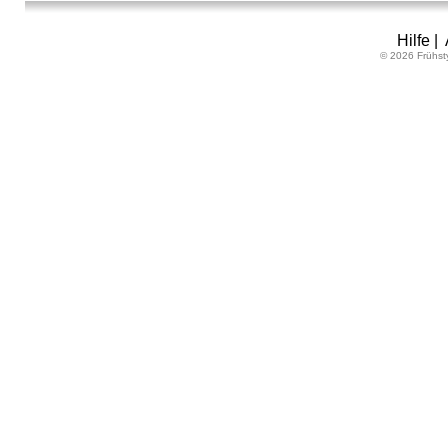
Hilfe
|
© 2026 Frühst