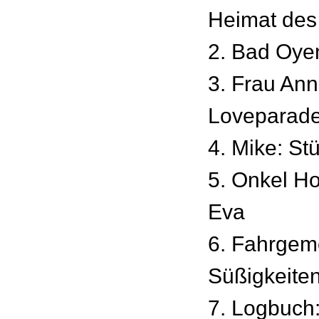
Heimat des 
2. Bad Oy
3. Frau Ann
Loveparad
4. Mike: St
5. Onkel H
Eva
6. Fahrgeme
Süßigkeite
7. Logbuch