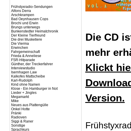
Frühstyxradio-Sendungen
Alfons Derra
Arschkrampen
Bad Oeynhausen Cops
Brochi und Erwin
Brungs unterwegs
Bunkenstedter Heimatchronik
Die CD is
Der Kleine Tierfreund
Die drei Musketiere
Die Vierma
Erwinchen
mehr erhä
Fahrgemeinschaft
Frieda & Anneliese
FSR-Hitparade
Klickt hie
Günther, der Treckerfahrer
Interviewstudio
Isernhagen Law
Kalkofes Mattscheibe
Download
Karl-Rudolph
Kind ohne Namen
Klose - Ein Hamburger in Not
Lieder + Jingles
Version.
Megamarkt
Mike
Neues aus Plattengülle
Onkel Hotte
Pränki
Radioven
Siggi & Raner
Frühstyxrad
Sonstige
Sprachkurs