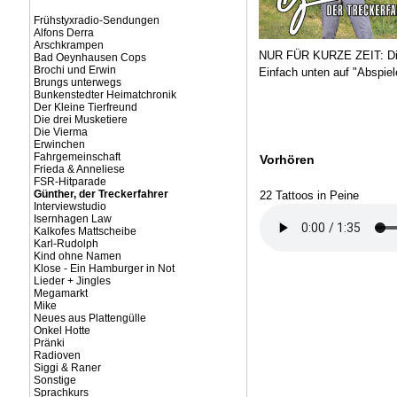
Frühstyxradio-Sendungen
Alfons Derra
Arschkrampen
NUR FÜR KURZE ZEIT: Die
Bad Oeynhausen Cops
Brochi und Erwin
Einfach unten auf "Abspiel
Brungs unterwegs
Bunkenstedter Heimatchronik
Der Kleine Tierfreund
Die drei Musketiere
Die Vierma
Erwinchen
Fahrgemeinschaft
Vorhören
Frieda & Anneliese
FSR-Hitparade
Günther, der Treckerfahrer
22 Tattoos in Peine
Interviewstudio
Isernhagen Law
Kalkofes Mattscheibe
Karl-Rudolph
Kind ohne Namen
Klose - Ein Hamburger in Not
Lieder + Jingles
Megamarkt
Mike
Neues aus Plattengülle
Onkel Hotte
Pränki
Radioven
Siggi & Raner
Sonstige
Sprachkurs