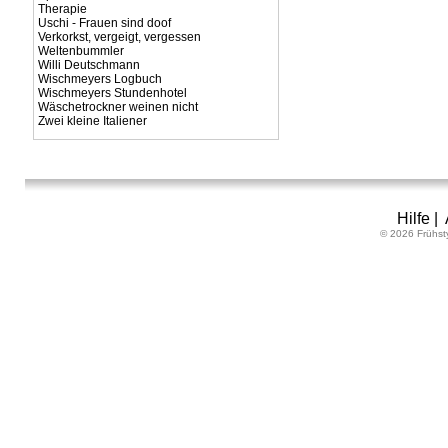
Therapie
Uschi - Frauen sind doof
Verkorkst, vergeigt, vergessen
Weltenbummler
Willi Deutschmann
Wischmeyers Logbuch
Wischmeyers Stundenhotel
Wäschetrockner weinen nicht
Zwei kleine Italiener
Hilfe
|
© 2026 Frühst