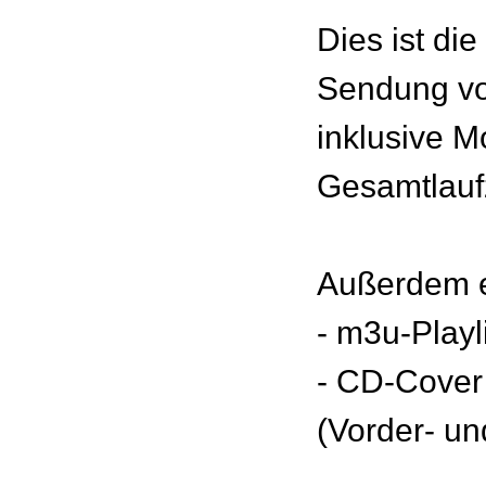
Dies ist di
Sendung v
inklusive M
Gesamtlaufz
Außerdem e
- m3u-Playl
- CD-Cover
(Vorder- un