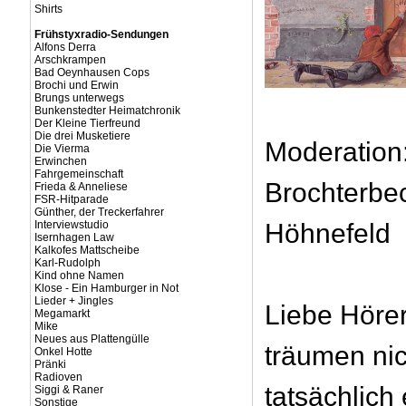
Shirts
Frühstyxradio-Sendungen
Alfons Derra
Arschkrampen
Bad Oeynhausen Cops
Brochi und Erwin
Brungs unterwegs
Bunkenstedter Heimatchronik
Der Kleine Tierfreund
Die drei Musketiere
Moderation
Die Vierma
Erwinchen
Fahrgemeinschaft
Brochterbe
Frieda & Anneliese
FSR-Hitparade
Günther, der Treckerfahrer
Interviewstudio
Höhnefeld
Isernhagen Law
Kalkofes Mattscheibe
Karl-Rudolph
Kind ohne Namen
Klose - Ein Hamburger in Not
Lieder + Jingles
Liebe Hörer
Megamarkt
Mike
Neues aus Plattengülle
träumen nich
Onkel Hotte
Pränki
Radioven
tatsächlich
Siggi & Raner
Sonstige