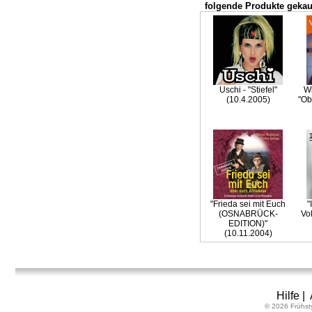
folgende Produkte gekau
Uschi - "Stiefel"
Wi
(10.4.2005)
"Ob
"Frieda sei mit Euch
"
(OSNABRÜCK-
Vo
EDITION)"
(10.11.2004)
Hilfe
|
© 2026 Frühst