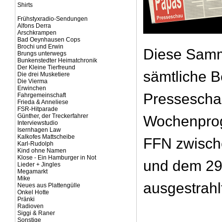
Shirts
Frühstyxradio-Sendungen
Alfons Derra
Arschkrampen
Bad Oeynhausen Cops
Brochi und Erwin
Diese Samm
Brungs unterwegs
Bunkenstedter Heimatchronik
Der Kleine Tierfreund
sämtliche B
Die drei Musketiere
Die Vierma
Erwinchen
Presseschau
Fahrgemeinschaft
Frieda & Anneliese
FSR-Hitparade
Günther, der Treckerfahrer
Wochenpro
Interviewstudio
Isernhagen Law
Kalkofes Mattscheibe
FFN zwisch
Karl-Rudolph
Kind ohne Namen
Klose - Ein Hamburger in Not
und dem 29
Lieder + Jingles
Megamarkt
Mike
ausgestrahl
Neues aus Plattengülle
Onkel Hotte
Pränki
Radioven
Siggi & Raner
Sonstige