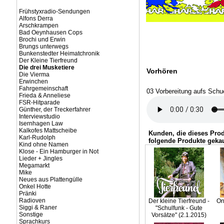
Frühstyxradio-Sendungen
Alfons Derra
Arschkrampen
Bad Oeynhausen Cops
Brochi und Erwin
Brungs unterwegs
Bunkenstedter Heimatchronik
Der Kleine Tierfreund
Die drei Musketiere
Vorhören
Die Vierma
Erwinchen
Fahrgemeinschaft
03 Vorbereitung aufs Schu
Frieda & Anneliese
FSR-Hitparade
Günther, der Treckerfahrer
Interviewstudio
Isernhagen Law
Kalkofes Mattscheibe
Kunden, die dieses Pro
Karl-Rudolph
folgende Produkte gekau
Kind ohne Namen
Klose - Ein Hamburger in Not
Lieder + Jingles
Megamarkt
Mike
Neues aus Plattengülle
Onkel Hotte
Pränki
Radioven
Der kleine Tierfreund -
On
Siggi & Raner
"Schulfunk - Gute
Sonstige
Vorsätze" (2.1.2015)
Sprachkurs