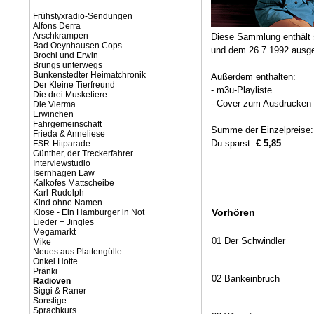
Frühstyxradio-Sendungen
Alfons Derra
Arschkrampen
Diese Sammlung enthält 
Bad Oeynhausen Cops
und dem 26.7.1992 ausge
Brochi und Erwin
Brungs unterwegs
Bunkenstedter Heimatchronik
Außerdem enthalten:
Der Kleine Tierfreund
- m3u-Playliste
Die drei Musketiere
- Cover zum Ausdrucken (
Die Vierma
Erwinchen
Fahrgemeinschaft
Summe der Einzelpreise
Frieda & Anneliese
Du sparst:
€ 5,85
FSR-Hitparade
Günther, der Treckerfahrer
Interviewstudio
Isernhagen Law
Kalkofes Mattscheibe
Karl-Rudolph
Kind ohne Namen
Vorhören
Klose - Ein Hamburger in Not
Lieder + Jingles
Megamarkt
01 Der Schwindler
Mike
Neues aus Plattengülle
Onkel Hotte
Pränki
02 Bankeinbruch
Radioven
Siggi & Raner
Sonstige
Sprachkurs