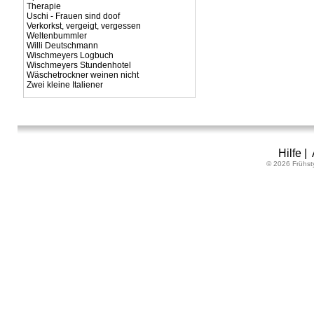
Therapie
Uschi - Frauen sind doof
Verkorkst, vergeigt, vergessen
Weltenbummler
Willi Deutschmann
Wischmeyers Logbuch
Wischmeyers Stundenhotel
Wäschetrockner weinen nicht
Zwei kleine Italiener
Hilfe
|
© 2026 Frühst