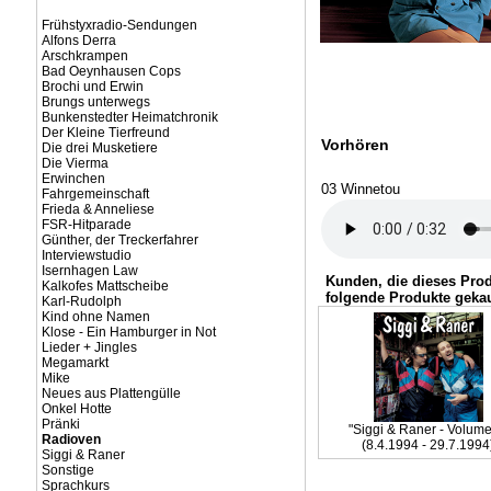
Frühstyxradio-Sendungen
Alfons Derra
Arschkrampen
Bad Oeynhausen Cops
Brochi und Erwin
Brungs unterwegs
Bunkenstedter Heimatchronik
Der Kleine Tierfreund
Vorhören
Die drei Musketiere
Die Vierma
Erwinchen
03 Winnetou
Fahrgemeinschaft
Frieda & Anneliese
FSR-Hitparade
Günther, der Treckerfahrer
Interviewstudio
Isernhagen Law
Kunden, die dieses Pro
Kalkofes Mattscheibe
folgende Produkte gekau
Karl-Rudolph
Kind ohne Namen
Klose - Ein Hamburger in Not
Lieder + Jingles
Megamarkt
Mike
Neues aus Plattengülle
Onkel Hotte
Pränki
"Siggi & Raner - Volume
Radioven
(8.4.1994 - 29.7.1994
Siggi & Raner
Sonstige
Sprachkurs