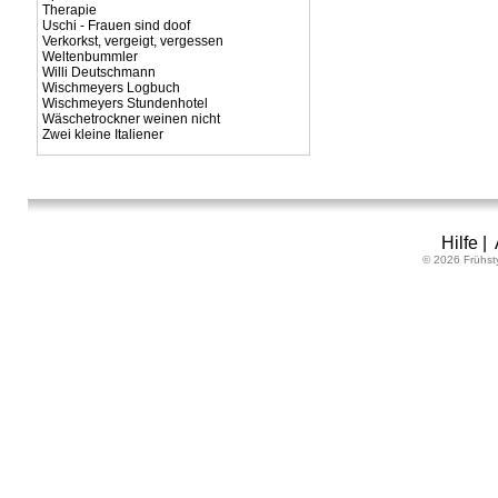
Therapie
Uschi - Frauen sind doof
Verkorkst, vergeigt, vergessen
Weltenbummler
Willi Deutschmann
Wischmeyers Logbuch
Wischmeyers Stundenhotel
Wäschetrockner weinen nicht
Zwei kleine Italiener
Hilfe
|
© 2026 Frühst