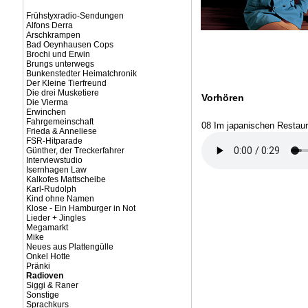
Frühstyxradio-Sendungen
Alfons Derra
Arschkrampen
Bad Oeynhausen Cops
Brochi und Erwin
Brungs unterwegs
Bunkenstedter Heimatchronik
Der Kleine Tierfreund
Die drei Musketiere
Vorhören
Die Vierma
Erwinchen
Fahrgemeinschaft
08 Im japanischen Restaur
Frieda & Anneliese
FSR-Hitparade
Günther, der Treckerfahrer
Interviewstudio
Isernhagen Law
Kalkofes Mattscheibe
Karl-Rudolph
Kind ohne Namen
Klose - Ein Hamburger in Not
Lieder + Jingles
Megamarkt
Mike
Neues aus Plattengülle
Onkel Hotte
Pränki
Radioven
Siggi & Raner
Sonstige
Sprachkurs