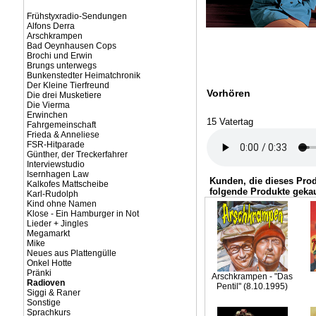
Frühstyxradio-Sendungen
Alfons Derra
Arschkrampen
Bad Oeynhausen Cops
Brochi und Erwin
Brungs unterwegs
Bunkenstedter Heimatchronik
Der Kleine Tierfreund
Vorhören
Die drei Musketiere
Die Vierma
Erwinchen
15 Vatertag
Fahrgemeinschaft
Frieda & Anneliese
FSR-Hitparade
Günther, der Treckerfahrer
Interviewstudio
Isernhagen Law
Kunden, die dieses Pro
Kalkofes Mattscheibe
folgende Produkte gekau
Karl-Rudolph
Kind ohne Namen
Klose - Ein Hamburger in Not
Lieder + Jingles
Megamarkt
Mike
Neues aus Plattengülle
Onkel Hotte
Pränki
Arschkrampen - "Das
Radioven
Pentil" (8.10.1995)
Siggi & Raner
Sonstige
Sprachkurs