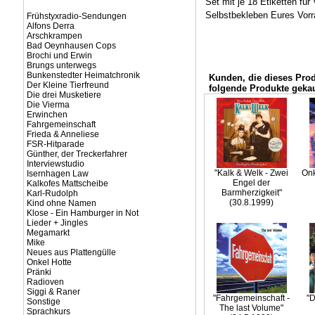
Set mit je 18 Etiketten fü
Selbstbekleben Eures Vorra
Frühstyxradio-Sendungen
Alfons Derra
Arschkrampen
Bad Oeynhausen Cops
Brochi und Erwin
Brungs unterwegs
Bunkenstedter Heimatchronik
Kunden, die dieses Pro
Der Kleine Tierfreund
folgende Produkte gekau
Die drei Musketiere
Die Vierma
Erwinchen
Fahrgemeinschaft
Frieda & Anneliese
FSR-Hitparade
Günther, der Treckerfahrer
Interviewstudio
"Kalk & Welk - Zwei
Onk
Isernhagen Law
Engel der
Kalkofes Mattscheibe
Barmherzigkeit"
Karl-Rudolph
(30.8.1999)
Kind ohne Namen
Klose - Ein Hamburger in Not
Lieder + Jingles
Megamarkt
Mike
Neues aus Plattengülle
Onkel Hotte
Pränki
Radioven
Siggi & Raner
"Fahrgemeinschaft -
"D
Sonstige
The last Volume"
Sprachkurs