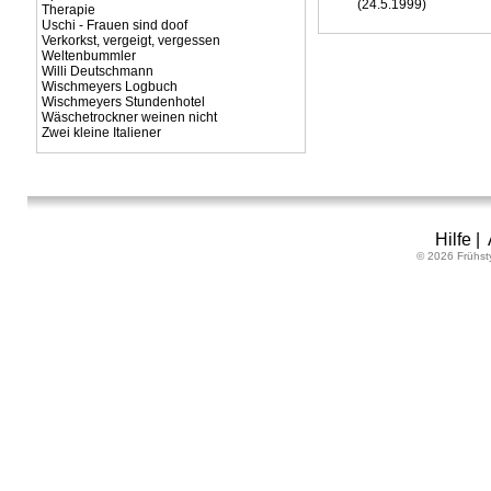
(24.5.1999)
Therapie
Uschi - Frauen sind doof
Verkorkst, vergeigt, vergessen
Weltenbummler
Willi Deutschmann
Wischmeyers Logbuch
Wischmeyers Stundenhotel
Wäschetrockner weinen nicht
Zwei kleine Italiener
Hilfe
|
© 2026 Frühst