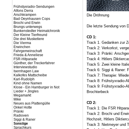
Frühstyxradio-Sendungen
Alfons Derra
Arschkrampen
Die Dröhnung
Bad Oeynhausen Cops
Brochi und Erwin
Die letzte Sendung von D
Brungs unterwegs
Bunkenstedter Heimatchronik
Der Kleine Tierfreund
CD 1:
Die drei Musketiere
Track 1. Gedanken zur Ze
Die Vierma
Erwinchen
Track 2: Verkorkst, verg
Fahrgemeinschaft
Track 3: Pränki: Arschge
Frieda & Anneliese
Track 4: Hitlers Diktierca
FSR-Hitparade
Günther, der Treckerfahrer
Track 5: Zwei kleine Ital
Interviewstudio
Track 6: Siggi & Raner: F
Isernhagen Law
Kalkofes Mattscheibe
Track 7: Therapie: Wiede
Karl-Rudolph
Track 8: Frühstyxradio-A
Kind ohne Namen
Track 9: Frühstyxradio-A
Klose - Ein Hamburger in Not
Lieder + Jingles
Brochterbeck
Megamarkt
Mike
CD 2:
Neues aus Plattengülle
Onkel Hotte
Track 1: Die FSR Hitpara
Pränki
Track 2: Brochi und Erwi
Radioven
Hochzeit, Hitlers Diktierc
Siggi & Raner
Sonstige
Track 3: Nietmeyer und 
Sprachkurs