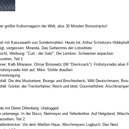
er größte Kulturmagazin der Welt, plus 30 Minuten Bonustracks!
it mit Kassowarth von Sondermühlen: Heute tot, Arthur Schnitzers Hobbykell
eigt, vergessen: Miranda, Das Geheimnis der Lotosblüte
sicht, Werbung: "Curt - der Sekt", Die Lemkes: Schwester anpacken
ssetten, Teil 1
iener: Kalb Milanese, Otmar Brüsewitz (IM "Drecksack"): Frühstyxradio alias 
rühstyxradio hört auf, Mike: Stühle draußen
rvereinigung
bfall: Die drei Musketiere; Brungs und Brochterbeck; Willi Deutschmann; Broc
bfall: Günter, der Treckerfahrer; Reich und blöd; Gourmetführer; Arschkrampe
de mit Dieter Dillenberg: Unplugged
n unterwegs: In der Disco, Nietmeyer und Tellenbröker: Auf Helgoland, Wäsch
assetten, Teil 2
Tellenbröcker: Vor dem Weißen Haus, Wischmeyers Logbuch: Das Nest