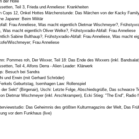
n der Hölle
assetten, Teil 3, Frieda und Anneliese: Krankheiten
n Cops 12, Onkel Hottes Märchenstunde: Das Märchen von der Kacky Famil
ine Japaner: Beim Militär
bfall: Frau Anneliese, Was macht eigentlich Dietmar Wischmeyer?, Frühstyxra
 Was macht eigentlich Oliver Welke?, Frühstyxradio-Abfall: Frau Anneliese
tlich Sabine Bulthaup?, Frühstyxradio-Abfall: Frau Anneliese, Was macht eige
lkofe/Wischmeyer; Frau Anneliese
nn: Pommes roh, Der Wixxer, Teil 18: Das Ende des Wixxers (inkl. Bandsalat
ssetten, Teil 4, Alfons Derra - Alien Leader: Klärwerk
gs: Besuch bei Sandra
hi und Erwin (mit Gerhard Schröder)
erkels Geburtstag, Isernhagen Law: Rollenspiel
- der Sekt" (Birgenair), Uschi: Letzte Folge, Abschiedsgrüße, Das schwarze T
on Dietmar Wischmeyer (inkl. Arschkrampen), Ecki Stieg: "The End", Radio 
nterviewstudio: Das Geheimnis des größten Kulturmagazins der Welt, Das Frü
zung vor dem Funkhaus (live)