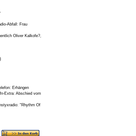
y
dio-Abfall: Frau
ntlich Oliver Kalkofe?,
)
elefon: Erhängen
ffn-Extra: Abschied vom
hstyxradio: "Rhythm Of