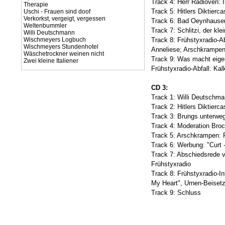
Track 4: Herr Radioven: I
Therapie
Track 5: Hitlers Diktierc
Uschi - Frauen sind doof
Verkorkst, vergeigt, vergessen
Track 6: Bad Oeynhause
Weltenbummler
Track 7: Schlitzi, der kle
Willi Deutschmann
Wischmeyers Logbuch
Track 8: Frühstyxradio-A
Wischmeyers Stundenhotel
Anneliese; Arschkrampen,
Wäschetrockner weinen nicht
Track 9: Was macht eigen
Zwei kleine Italiener
Frühstyxradio-Abfall: Ka
CD 3:
Track 1: Willi Deutschma
Track 2: Hitlers Diktierca
Track 3: Brungs unterwe
Track 4: Moderation Broc
Track 5: Arschkrampen: F
Track 6: Werbung: "Curt 
Track 7: Abschiedsrede v
Frühstyxradio
Track 8: Frühstyxradio-I
My Heart", Urnen-Beiset
Track 9: Schluss