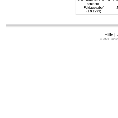
Arschkrampen - "Is' mir
Die
schlecht -
Feldausgabe"
J
(1.9.1993)
Hilfe
|
© 2026 Frühst