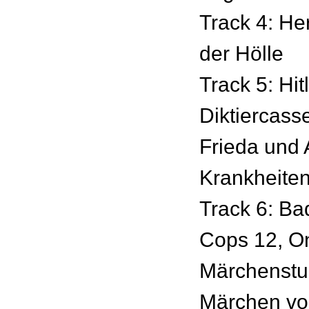
Track 4: He
der Hölle
Track 5: Hit
Diktiercasse
Frieda und 
Krankheite
Track 6: B
Cops 12, On
Märchenstu
Märchen vo