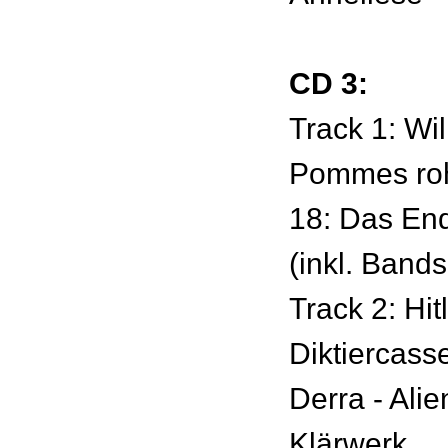
CD 3:
Track 1: Wi
Pommes roh,
18: Das En
(inkl. Bands
Track 2: Hit
Diktiercasse
Derra - Ali
Klärwerk