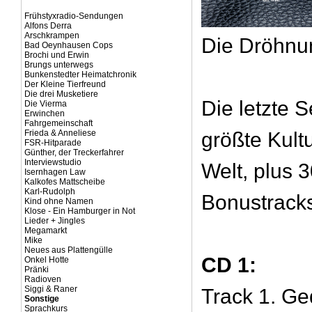
Frühstyxradio-Sendungen
Alfons Derra
Arschkrampen
Die Dröhnu
Bad Oeynhausen Cops
Brochi und Erwin
Brungs unterwegs
Bunkenstedter Heimatchronik
Der Kleine Tierfreund
Die drei Musketiere
Die letzte 
Die Vierma
Erwinchen
Fahrgemeinschaft
Frieda & Anneliese
größte Kult
FSR-Hitparade
Günther, der Treckerfahrer
Interviewstudio
Welt, plus 
Isernhagen Law
Kalkofes Mattscheibe
Karl-Rudolph
Bonustrack
Kind ohne Namen
Klose - Ein Hamburger in Not
Lieder + Jingles
Megamarkt
Mike
Neues aus Plattengülle
CD 1:
Onkel Hotte
Pränki
Radioven
Siggi & Raner
Track 1. Ge
Sonstige
Sprachkurs