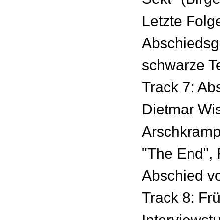
Letzte Folg
Abschiedsg
schwarze T
Track 7: Ab
Dietmar Wis
Arschkrampe
"The End", 
Abschied v
Track 8: Fr
Interviewst