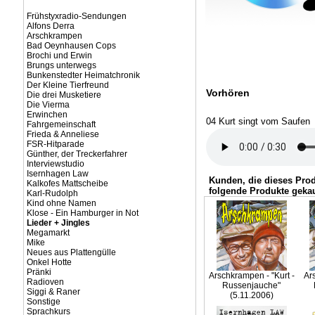
Frühstyxradio-Sendungen
Alfons Derra
Arschkrampen
Bad Oeynhausen Cops
Brochi und Erwin
Brungs unterwegs
Bunkenstedter Heimatchronik
Der Kleine Tierfreund
Vorhören
Die drei Musketiere
Die Vierma
Erwinchen
04 Kurt singt vom Saufen
Fahrgemeinschaft
Frieda & Anneliese
FSR-Hitparade
Günther, der Treckerfahrer
Interviewstudio
Isernhagen Law
Kunden, die dieses Pro
Kalkofes Mattscheibe
folgende Produkte gekau
Karl-Rudolph
Kind ohne Namen
Klose - Ein Hamburger in Not
Lieder + Jingles
Megamarkt
Mike
Neues aus Plattengülle
Onkel Hotte
Pränki
Arschkrampen - "Kurt -
Ar
Radioven
Russenjauche"
Siggi & Raner
(5.11.2006)
Sonstige
Sprachkurs