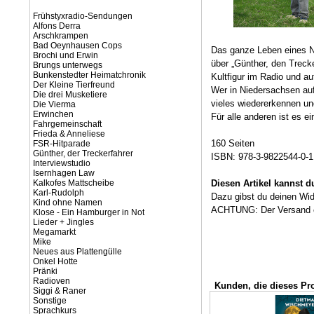
Frühstyxradio-Sendungen
Alfons Derra
Arschkrampen
Bad Oeynhausen Cops
Das ganze Leben eines N
Brochi und Erwin
über „Günther, den Treck
Brungs unterwegs
Bunkenstedter Heimatchronik
Kultfigur im Radio und au
Der Kleine Tierfreund
Wer in Niedersachsen au
Die drei Musketiere
vieles wiedererkennen u
Die Vierma
Erwinchen
Für alle anderen ist es e
Fahrgemeinschaft
Frieda & Anneliese
160 Seiten
FSR-Hitparade
Günther, der Treckerfahrer
ISBN: 978-3-9822544-0-1
Interviewstudio
Isernhagen Law
Kalkofes Mattscheibe
Diesen Artikel kannst 
Karl-Rudolph
Dazu gibst du deinen Wi
Kind ohne Namen
ACHTUNG: Der Versand ein
Klose - Ein Hamburger in Not
Lieder + Jingles
Megamarkt
Mike
Neues aus Plattengülle
Onkel Hotte
Pränki
Radioven
Kunden, die dieses Pr
Siggi & Raner
Sonstige
Sprachkurs