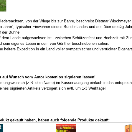
iedersachsen, von der Wiege bis zur Bahre, beschreibt Dietmar Wischmeyer
erfahrer“, typischer Einwohner dieses Bundeslandes und seit über dreißig Ja
f der Bühne.
f dem Lande aufgewachsen ist - zwischen Schützenfest und Hochzeit mit Zun
nd sein eigenes Leben in dem von Günther beschriebenen sehen.
ine heitere Expedition in ein Land voller sympathischer und verrückter Eigenar
du auf Wunsch vom Autor kostenlos signieren lassen!
dmungswunsch (z.B. dein Name) im Kassenausgang einfach in das entspreche
es signierten Artikels verzögert sich evtl. um 1-3 Werktage!
odukt gekauft haben, haben auch folgende Produkte gekauft: