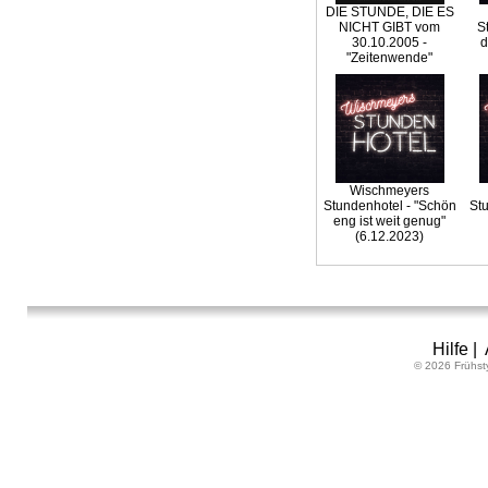
DIE STUNDE, DIE ES
NICHT GIBT vom
S
30.10.2005 -
d
"Zeitenwende"
Wischmeyers
Stundenhotel - "Schön
St
eng ist weit genug"
(6.12.2023)
Hilfe
|
© 2026 Frühst