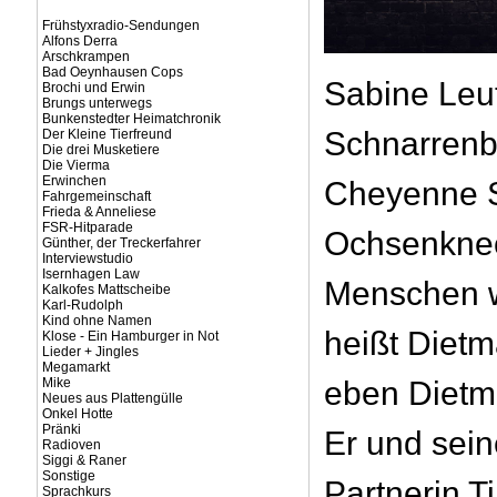
Frühstyxradio-Sendungen
Alfons Derra
Arschkrampen
Bad Oeynhausen Cops
Sabine Leu
Brochi und Erwin
Brungs unterwegs
Bunkenstedter Heimatchronik
Schnarrenb
Der Kleine Tierfreund
Die drei Musketiere
Die Vierma
Erwinchen
Cheyenne 
Fahrgemeinschaft
Frieda & Anneliese
FSR-Hitparade
Ochsenknec
Günther, der Treckerfahrer
Interviewstudio
Isernhagen Law
Menschen wi
Kalkofes Mattscheibe
Karl-Rudolph
Kind ohne Namen
heißt Diet
Klose - Ein Hamburger in Not
Lieder + Jingles
Megamarkt
Mike
eben Dietm
Neues aus Plattengülle
Onkel Hotte
Pränki
Er und sein
Radioven
Siggi & Raner
Sonstige
Partnerin 
Sprachkurs