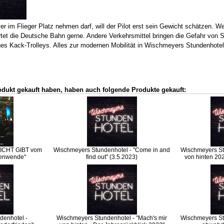
 im Flieger Platz nehmen darf, will der Pilot erst sein Gewicht schätzen. W
rtet die Deutsche Bahn gerne. Andere Verkehrsmittel bringen die Gefahr von 
nes Kack-Trolleys. Alles zur modernen Mobilität in Wischmeyers Stundenhote
odukt gekauft haben, haben auch folgende Produkte gekauft:
ICHT GIBT vom
Wischmeyers Stundenhotel - "Come in and
Wischmeyers Stu
tenwende"
find out" (3.5.2023)
von hinten 202
denhotel -
Wischmeyers Stundenhotel - "Mach's mir
Wischmeyers St