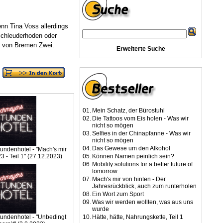
enn Tina Voss allerdings
Schleuderhoden oder
l von Bremen Zwei.
Erweiterte Suche
01.
Mein Schatz, der Bürostuhl
02.
Die Tattoos vom Eis holen - Was wir
nicht so mögen
03.
Selfies in der Chinapfanne - Was wir
nicht so mögen
04.
Das Gewese um den Alkohol
ndenhotel - "Mach's mir
3 - Teil 1" (27.12.2023)
05.
Können Namen peinlich sein?
06.
Mobility solutions for a better future of
tomorrow
07.
Mach's mir von hinten - Der
Jahresrückblick, auch zum runterholen
08.
Ein Wort zum Sport
09.
Was wir werden wollten, was aus uns
wurde
undenhotel - "Unbedingt
10.
Hätte, hätte, Nahrungskette, Teil 1