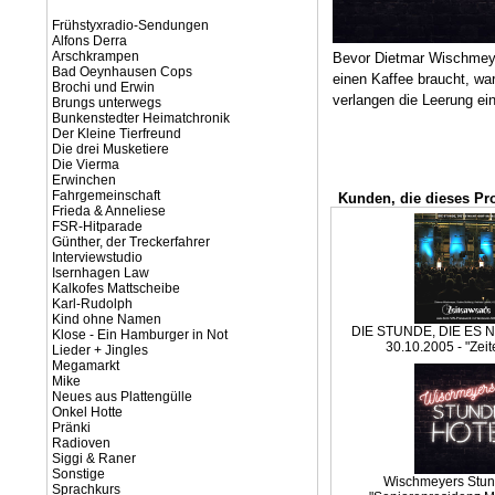
Frühstyxradio-Sendungen
Alfons Derra
Arschkrampen
Bevor Dietmar Wischmeyer
Bad Oeynhausen Cops
einen Kaffee braucht, wa
Brochi und Erwin
verlangen die Leerung ei
Brungs unterwegs
Bunkenstedter Heimatchronik
Der Kleine Tierfreund
Die drei Musketiere
Die Vierma
Erwinchen
Fahrgemeinschaft
Kunden, die dieses Pr
Frieda & Anneliese
FSR-Hitparade
Günther, der Treckerfahrer
Interviewstudio
Isernhagen Law
Kalkofes Mattscheibe
Karl-Rudolph
Kind ohne Namen
DIE STUNDE, DIE ES N
Klose - Ein Hamburger in Not
30.10.2005 - "Zei
Lieder + Jingles
Megamarkt
Mike
Neues aus Plattengülle
Onkel Hotte
Pränki
Radioven
Siggi & Raner
Sonstige
Wischmeyers Stun
Sprachkurs