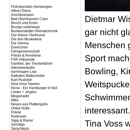
Frühstyxradio-Sendungen
Alfons Derra
Arschkrampen
Dietmar Wi
Bad Oeynhausen Cops
Brochi und Erwin
Brungs unterwegs
gar nicht g
Bunkenstedter Heimatchronik
Der Kleine Tierfreund
Die drei Musketiere
Menschen gi
Die Vierma
Erwinchen
Fahrgemeinschaft
Frieda & Anneliese
Sport mach
FSR-Hitparade
Günther, der Treckerfahrer
Interviewstudio
Bowling, Ki
Isernhagen Law
Kalkofes Mattscheibe
Karl-Rudolph
Weitspucke
Kind ohne Namen
Klose - Ein Hamburger in Not
Lieder + Jingles
Schwimmen 
Megamarkt
Mike
Neues aus Plattengülle
interessant
Onkel Hotte
Pränki
Radioven
Siggi & Raner
Tina Voss 
Sonstige
Sprachkurs