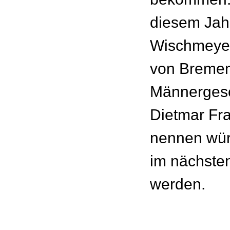
diesem Jahr
Wischmeyer
von Bremen
Männerges
Dietmar Fra
nennen wür
im nächste
werden.