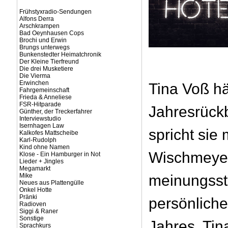
Frühstyxradio-Sendungen
Alfons Derra
Arschkrampen
Bad Oeynhausen Cops
Brochi und Erwin
Brungs unterwegs
Bunkenstedter Heimatchronik
Der Kleine Tierfreund
Die drei Musketiere
Die Vierma
Erwinchen
Tina Voß hä
Fahrgemeinschaft
Frieda & Anneliese
FSR-Hitparade
Jahresrückb
Günther, der Treckerfahrer
Interviewstudio
Isernhagen Law
spricht sie 
Kalkofes Mattscheibe
Karl-Rudolph
Kind ohne Namen
Wischmeye
Klose - Ein Hamburger in Not
Lieder + Jingles
Megamarkt
Mike
meinungssta
Neues aus Plattengülle
Onkel Hotte
Pränki
persönliche
Radioven
Siggi & Raner
Sonstige
Jahres. Tin
Sprachkurs