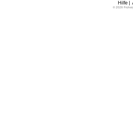
Hilfe
|
© 2026 Frühst