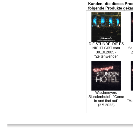
Kunden, die dieses Pro
folgende Produkte gekau
DIE STUNDE, DIE ES
NICHT GIBT vom
St
30.10.2005 -
Z
"Zeitenwende"
Wischmeyers
Stundenhotel - "Come
in and find out"
"Ma
(3.5.2023)