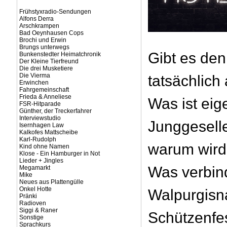
Frühstyxradio-Sendungen
Alfons Derra
Arschkrampen
Bad Oeynhausen Cops
Brochi und Erwin
Brungs unterwegs
Gibt es den
Bunkenstedter Heimatchronik
Der Kleine Tierfreund
Die drei Musketiere
Die Vierma
tatsächlich
Erwinchen
Fahrgemeinschaft
Frieda & Anneliese
Was ist eig
FSR-Hitparade
Günther, der Treckerfahrer
Interviewstudio
Junggesell
Isernhagen Law
Kalkofes Mattscheibe
Karl-Rudolph
warum wird
Kind ohne Namen
Klose - Ein Hamburger in Not
Lieder + Jingles
Was verbin
Megamarkt
Mike
Neues aus Plattengülle
Onkel Hotte
Walpurgisn
Pränki
Radioven
Siggi & Raner
Schützenfe
Sonstige
Sprachkurs