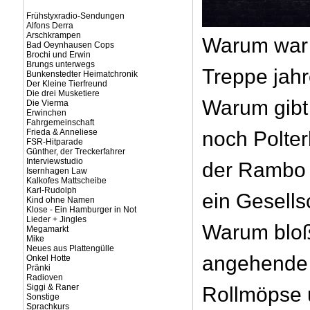
Frühstyxradio-Sendungen
Alfons Derra
Arschkrampen
Warum war 
Bad Oeynhausen Cops
Brochi und Erwin
Brungs unterwegs
Treppe jahr
Bunkenstedter Heimatchronik
Der Kleine Tierfreund
Die drei Musketiere
Warum gibt
Die Vierma
Erwinchen
Fahrgemeinschaft
Frieda & Anneliese
noch Polter
FSR-Hitparade
Günther, der Treckerfahrer
Interviewstudio
der Rambo v
Isernhagen Law
Kalkofes Mattscheibe
Karl-Rudolph
ein Gesells
Kind ohne Namen
Klose - Ein Hamburger in Not
Lieder + Jingles
Warum blo
Megamarkt
Mike
Neues aus Plattengülle
angehende 
Onkel Hotte
Pränki
Radioven
Siggi & Raner
Rollmöpse 
Sonstige
Sprachkurs