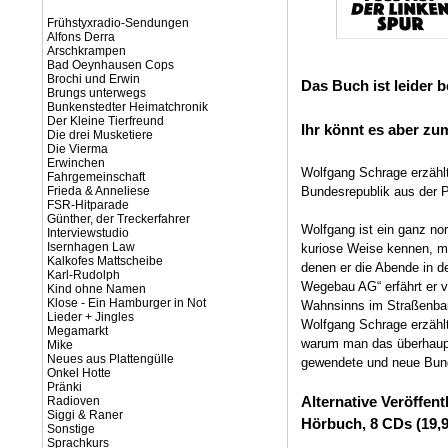
Frühstyxradio-Sendungen
Alfons Derra
Arschkrampen
Bad Oeynhausen Cops
Brochi und Erwin
Das Buch ist leider b
Brungs unterwegs
Bunkenstedter Heimatchronik
Der Kleine Tierfreund
Ihr könnt es aber zu
Die drei Musketiere
Die Vierma
Erwinchen
Wolfgang Schrage erzählt 
Fahrgemeinschaft
Frieda & Anneliese
Bundesrepublik aus der 
FSR-Hitparade
Günther, der Treckerfahrer
Wolfgang ist ein ganz nor
Interviewstudio
Isernhagen Law
kuriose Weise kennen, mi
Kalkofes Mattscheibe
denen er die Abende in de
Karl-Rudolph
Wegebau AG“ erfährt er vo
Kind ohne Namen
Klose - Ein Hamburger in Not
Wahnsinns im Straßenba
Lieder + Jingles
Wolfgang Schrage erzählt
Megamarkt
warum man das überhaupt s
Mike
Neues aus Plattengülle
gewendete und neue Bund
Onkel Hotte
Pränki
Alternative Veröffen
Radioven
Siggi & Raner
Hörbuch, 8 CDs (19,9
Sonstige
Sprachkurs