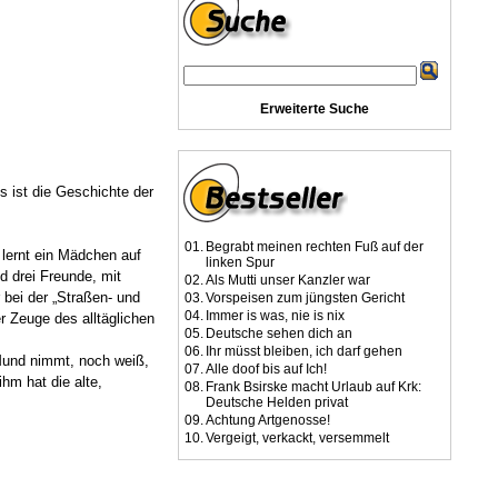
Erweiterte Suche
s ist die Geschichte der
01.
Begrabt meinen rechten Fuß auf der
 lernt ein Mädchen auf
linken Spur
d drei Freunde, mit
02.
Als Mutti unser Kanzler war
 bei der „Straßen- und
03.
Vorspeisen zum jüngsten Gericht
04.
Immer is was, nie is nix
r Zeuge des alltäglichen
05.
Deutsche sehen dich an
06.
Ihr müsst bleiben, ich darf gehen
 Mund nimmt, noch weiß,
07.
Alle doof bis auf Ich!
hm hat die alte,
08.
Frank Bsirske macht Urlaub auf Krk:
Deutsche Helden privat
09.
Achtung Artgenosse!
10.
Vergeigt, verkackt, versemmelt