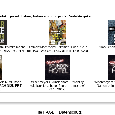
odukt gekauft haben, haben auch folgende Produkte gekauft:
ank Bsirske macht
Dietmar Wischmeyer - "Immer is was, nie is
"Das Lebens
CD] [27.06.2017]
nix" [AUF WUNSCH SIGNIERT] (12.9.2023)
Als Mutti unser
Wischmeyers Stundenhotel - "Mobility
Wischmeyers S
NSCH SIGNIERT]
solutions for a better future of tomorrow"
Namen peinli
)
(27.3.2019)
Hilfe
|
AGB
|
Datenschutz