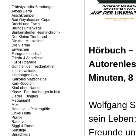
Frühstyxradio-Sendungen
Alfons Derra
Arschkrampen
Bad Oeynhausen Cops
Brochi und Erwin
Brungs unterwegs
Bunkenstedter Heimatchronik
Der Kleine Tierfreund
Die drei Musketiere
Die Vierma
Hörbuch –
Erwinchen
Fahrgemeinschaft
Frieda & Anneliese
Autorenles
FSR-Hitparade
Günther, der Treckerfahrer
Interviewstudio
Minuten, 8
Isernhagen Law
Kalkofes Mattscheibe
Karl-Rudolph
Kind ohne Namen
Klose - Ein Hamburger in Not
Lieder + Jingles
Megamarkt
Wolfgang S
Mike
Neues aus Plattengülle
Onkel Hotte
sein Leben:
Pränki
Radioven
Siggi & Raner
Freunde un
Sonstige
Sprachkurs