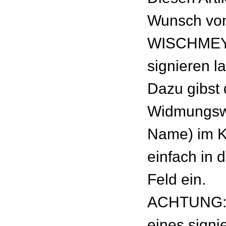
Wunsch vo
WISCHMEYE
signieren l
Dazu gibst
Widmungswu
Name) im 
einfach in 
Feld ein.
ACHTUNG: 
eines signie