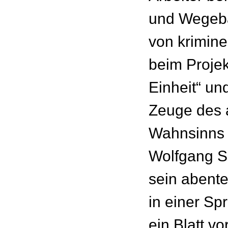
und Wegeba
von krimine
beim Proje
Einheit“ un
Zeuge des a
Wahnsinns 
Wolfgang S
sein abente
in einer Sp
ein Blatt v