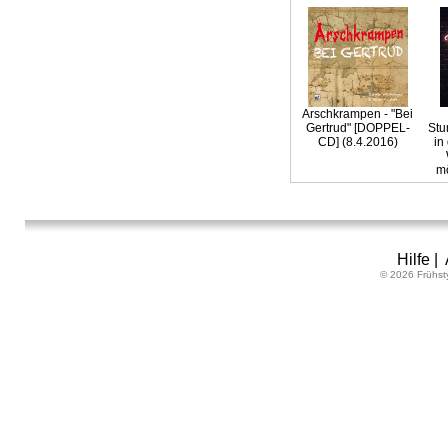
Arschkrampen - "Bei
Gertrud" [DOPPEL-
Stu
CD] (8.4.2016)
in
mö
Hilfe
|
© 2026 Frühst