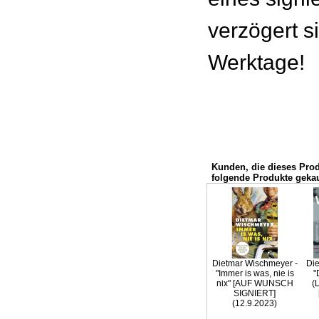
verzögert s
Werktage!
Kunden, die dieses Pro
folgende Produkte gekau
Dietmar Wischmeyer -
Die
"Immer is was, nie is
"
nix" [AUF WUNSCH
(
SIGNIERT]
(12.9.2023)