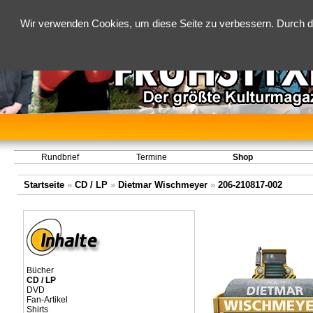
Wir verwenden Cookies, um diese Seite zu verbessern. Durch d
Rundbrief
Termine
Shop
Startseite
»
CD / LP
»
Dietmar Wischmeyer
»
206-210817-002
Bücher
CD / LP
DVD
Fan-Artikel
Shirts