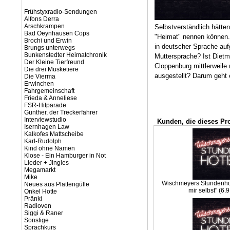
Frühstyxradio-Sendungen
Alfons Derra
Arschkrampen
Selbstverständlich hätt
Bad Oeynhausen Cops
"Heimat" nennen können. 
Brochi und Erwin
in deutscher Sprache auf
Brungs unterwegs
Bunkenstedter Heimatchronik
Muttersprache? Ist Diet
Der Kleine Tierfreund
Cloppenburg mittlerweile
Die drei Musketiere
ausgestellt? Darum geht
Die Vierma
Erwinchen
Fahrgemeinschaft
Frieda & Anneliese
FSR-Hitparade
Günther, der Treckerfahrer
Interviewstudio
Kunden, die dieses Pr
Isernhagen Law
Kalkofes Mattscheibe
Karl-Rudolph
Kind ohne Namen
Klose - Ein Hamburger in Not
Lieder + Jingles
Megamarkt
Mike
Wischmeyers Stundenhote
Neues aus Plattengülle
mir selbst" (6.
Onkel Hotte
Pränki
Radioven
Siggi & Raner
Sonstige
Sprachkurs