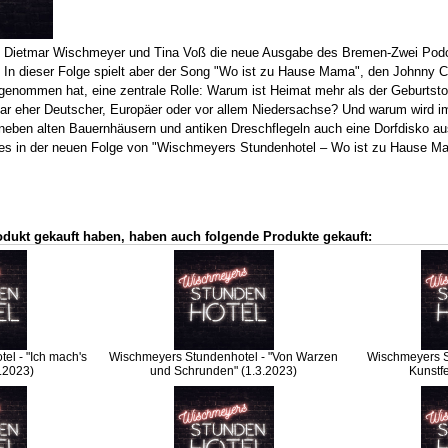
en Dietmar Wischmeyer und Tina Voß die neue Ausgabe des Bremen-Zwei Pod
In dieser Folge spielt aber der Song "Wo ist zu Hause Mama", den Johnny C
genommen hat, eine zentrale Rolle: Warum ist Heimat mehr als der Geburtstor
mar eher Deutscher, Europäer oder vor allem Niedersachse? Und warum wird 
 neben alten Bauernhäusern und antiken Dreschflegeln auch eine Dorfdisko a
 es in der neuen Folge von "Wischmeyers Stundenhotel – Wo ist zu Hause M
odukt gekauft haben, haben auch folgende Produkte gekauft:
l - "Ich mach's
Wischmeyers Stundenhotel - "Von Warzen
Wischmeyers St
9.2023)
und Schrunden" (1.3.2023)
Kunstfe