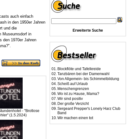
casts auch einfach
ash in den 1950er Jahren
t und die
Erweiterte Suche
im Museumsdorf in
us den 1970er Jahren
ama?".
01.
Blockflöte und Tafelkreide
02.
Tanzbären bei der Damenwahl
03.
Von Allgemein- bis Schimmelbildung
04.
Scheiß auf Urlaub
05.
Menschengrenzen
06.
Wo ist zu Hause, Mama?
07.
Wir sind positiv
08.
Der große Verzicht
09.
Sergeant Prepper's Lonely Harz Club
undenhotel - "Brotlose
Band
hler" (1.5.2024)
10.
Wir machen einen tot