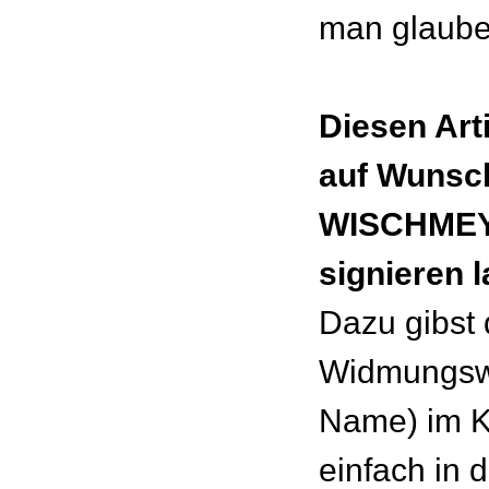
man glaube
Diesen Art
auf Wunsc
WISCHMEY
signieren 
Dazu gibst
Widmungswu
Name) im 
einfach in 