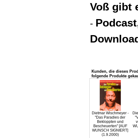
Voß gibt 
Podcast
-
Downloa
Kunden, die dieses Pro
folgende Produkte gekau
Dietmar Wischmeyer -
Die
"Das Paradies der
"
Bekloppten und
v
Bescheuerten" [AUF
WU
WUNSCH SIGNIERT]
(1.9.2000)