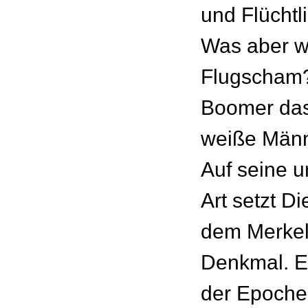
und Flüchtl
Was aber w
Flugscham?
Boomer das
weiße Män
Auf seine 
Art setzt D
dem Merkel
Denkmal. Ei
der Epoche