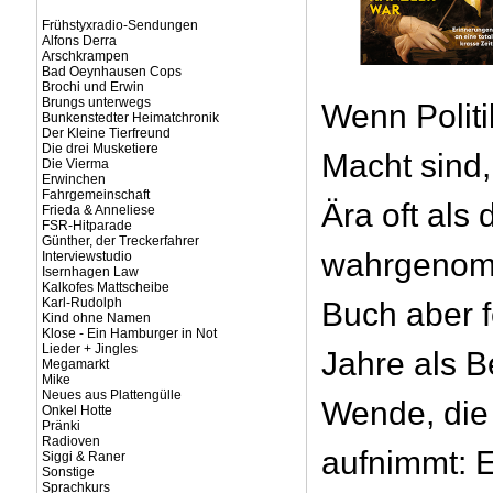
Frühstyxradio-Sendungen
Alfons Derra
Arschkrampen
Bad Oeynhausen Cops
Brochi und Erwin
Brungs unterwegs
Wenn Politi
Bunkenstedter Heimatchronik
Der Kleine Tierfreund
Die drei Musketiere
Macht sind,
Die Vierma
Erwinchen
Fahrgemeinschaft
Ära oft als
Frieda & Anneliese
FSR-Hitparade
Günther, der Treckerfahrer
wahrgenom
Interviewstudio
Isernhagen Law
Kalkofes Mattscheibe
Karl-Rudolph
Buch aber f
Kind ohne Namen
Klose - Ein Hamburger in Not
Lieder + Jingles
Jahre als B
Megamarkt
Mike
Neues aus Plattengülle
Wende, die
Onkel Hotte
Pränki
Radioven
aufnimmt: E
Siggi & Raner
Sonstige
Sprachkurs