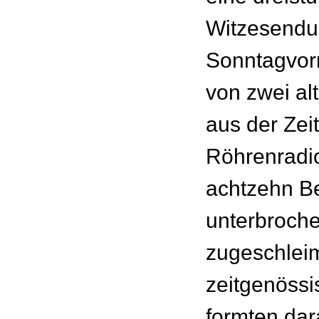
Witzesend
Sonntagvorm
von zwei al
aus der Zei
Röhrenradio
achtzehn B
unterbroch
zugeschlei
zeitgenöss
formten dar