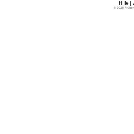
Hilfe
|
© 2026 Frühst