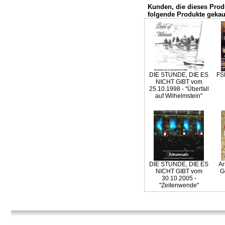
Kunden, die dieses Prod
folgende Produkte gekau
DIE STUNDE, DIE ES
FS
NICHT GIBT vom
25.10.1998 - "Überfall
auf Wilhelmstein"
DIE STUNDE, DIE ES
Ar
NICHT GIBT vom
G
30.10.2005 -
"Zeitenwende"