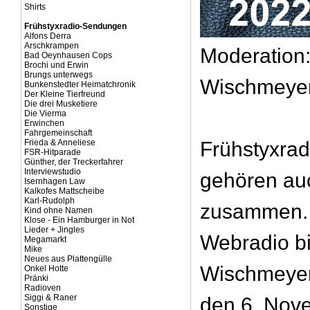
Shirts
Frühstyxradio-Sendungen
Alfons Derra
Arschkrampen
Moderation:
Bad Oeynhausen Cops
Brochi und Erwin
Brungs unterwegs
Wischmeye
Bunkenstedter Heimatchronik
Der Kleine Tierfreund
Die drei Musketiere
Die Vierma
Erwinchen
Fahrgemeinschaft
Frieda & Anneliese
Frühstyxrad
FSR-Hitparade
Günther, der Treckerfahrer
Interviewstudio
gehören au
Isernhagen Law
Kalkofes Mattscheibe
Karl-Rudolph
zusammen. 
Kind ohne Namen
Klose - Ein Hamburger in Not
Lieder + Jingles
Webradio bi
Megamarkt
Mike
Neues aus Plattengülle
Wischmeyer
Onkel Hotte
Pränki
Radioven
Siggi & Raner
den 6. Nov
Sonstige