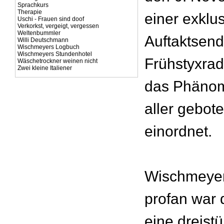
Sprachkurs
Therapie
einer exklu
Uschi - Frauen sind doof
Verkorkst, vergeigt, vergessen
Weltenbummler
Auftaktsen
Willi Deutschmann
Wischmeyers Logbuch
Wischmeyers Stundenhotel
Frühstyxrad
Wäschetrockner weinen nicht
Zwei kleine Italiener
das Phänome
aller gebot
einordnet.
Wischmeyer
profan war 
eine dreist