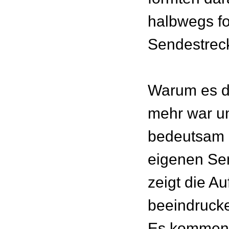
halbwegs f
Sendestreck
Warum es d
mehr war u
bedeutsam i
eigenen Sen
zeigt die A
beeindruck
Es kommen 