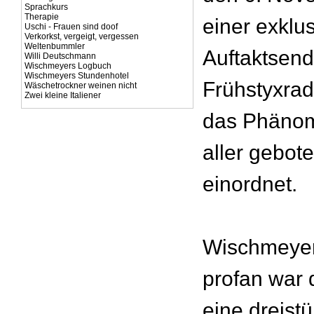
Sprachkurs
Therapie
einer exklu
Uschi - Frauen sind doof
Verkorkst, vergeigt, vergessen
Weltenbummler
Auftaktsen
Willi Deutschmann
Wischmeyers Logbuch
Wischmeyers Stundenhotel
Frühstyxrad
Wäschetrockner weinen nicht
Zwei kleine Italiener
das Phänome
aller gebot
einordnet.
Wischmeyer
profan war 
eine dreist