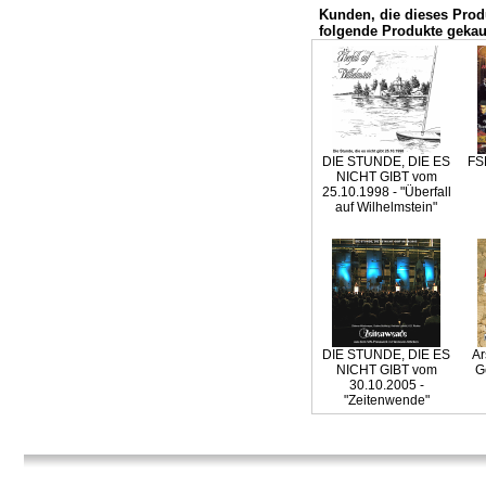
Kunden, die dieses Prod
folgende Produkte gekau
DIE STUNDE, DIE ES
FS
NICHT GIBT vom
25.10.1998 - "Überfall
auf Wilhelmstein"
DIE STUNDE, DIE ES
Ar
NICHT GIBT vom
G
30.10.2005 -
"Zeitenwende"