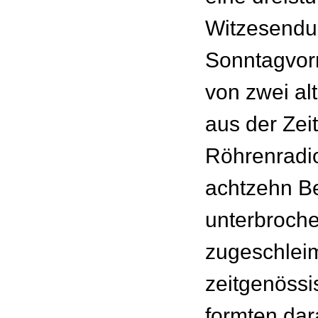
Witzesend
Sonntagvorm
von zwei al
aus der Zei
Röhrenradio
achtzehn B
unterbroch
zugeschlei
zeitgenöss
formten dar