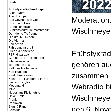
Shirts
Frühstyxradio-Sendungen
Alfons Derra
Arschkrampen
Moderation:
Bad Oeynhausen Cops
Brochi und Erwin
Brungs unterwegs
Wischmeye
Bunkenstedter Heimatchronik
Der Kleine Tierfreund
Die drei Musketiere
Die Vierma
Erwinchen
Fahrgemeinschaft
Frieda & Anneliese
Frühstyxrad
FSR-Hitparade
Günther, der Treckerfahrer
Interviewstudio
gehören au
Isernhagen Law
Kalkofes Mattscheibe
Karl-Rudolph
zusammen. 
Kind ohne Namen
Klose - Ein Hamburger in Not
Lieder + Jingles
Webradio bi
Megamarkt
Mike
Neues aus Plattengülle
Wischmeyer
Onkel Hotte
Pränki
Radioven
Siggi & Raner
den 6. Nov
Sonstige