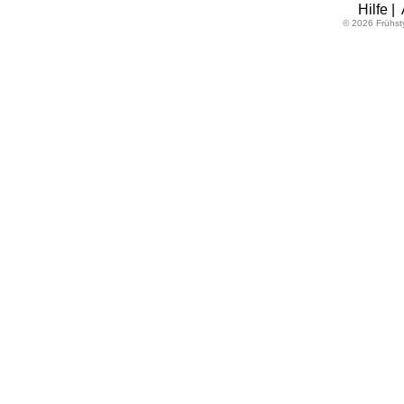
Hilfe
|
© 2026 Frühst