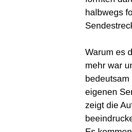
halbwegs f
Sendestreck
Warum es d
mehr war u
bedeutsam i
eigenen Sen
zeigt die A
beeindruck
Es kommen 