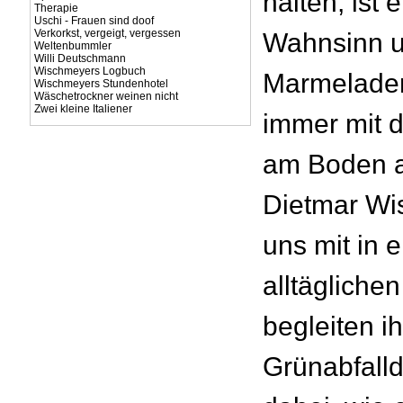
halten, ist 
Therapie
Uschi - Frauen sind doof
Verkorkst, vergeigt, vergessen
Wahnsinn 
Weltenbummler
Willi Deutschmann
Wischmeyers Logbuch
Marmeladen
Wischmeyers Stundenhotel
Wäschetrockner weinen nicht
Zwei kleine Italiener
immer mit d
am Boden a
Dietmar Wi
uns mit in 
alltäglichen
begleiten i
Grünabfalld