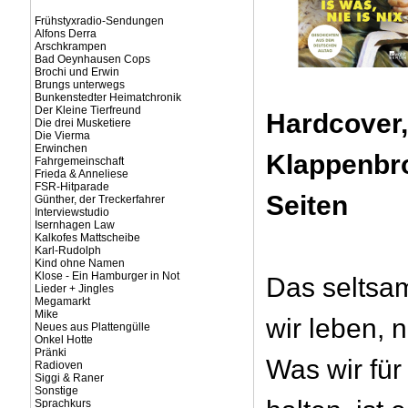
Frühstyxradio-Sendungen
Alfons Derra
Arschkrampen
Bad Oeynhausen Cops
Brochi und Erwin
Brungs unterwegs
Bunkenstedter Heimatchronik
Der Kleine Tierfreund
Hardcover,
Die drei Musketiere
Die Vierma
Erwinchen
Klappenbro
Fahrgemeinschaft
Frieda & Anneliese
FSR-Hitparade
Seiten
Günther, der Treckerfahrer
Interviewstudio
Isernhagen Law
Kalkofes Mattscheibe
Karl-Rudolph
Kind ohne Namen
Klose - Ein Hamburger in Not
Das seltsa
Lieder + Jingles
Megamarkt
Mike
wir leben, n
Neues aus Plattengülle
Onkel Hotte
Pränki
Was wir für
Radioven
Siggi & Raner
Sonstige
Sprachkurs