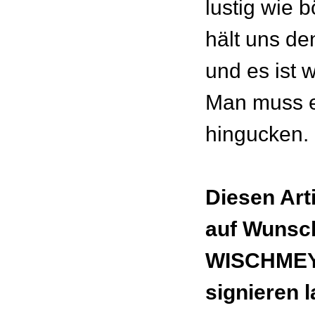
lustig wie 
hält uns de
und es ist w
Man muss e
hingucken.
Diesen Art
auf Wunsc
WISCHMEY
signieren 