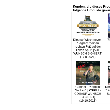
Kunden, die dieses Pro
folgende Produkte gekau
Dietmar Wischmeyer -
"F
"Begrabt meinen
rechten Fuß auf der
linken Spur" [AUF
WUNSCH SIGNIERT]
(17.8.2021)
Günther - "Kopp in'
Der
Nacken" [DOPPEL-
"Di
CD] [AUF WUNSCH
Sa
SIGNIERT]
(19.10.2018)