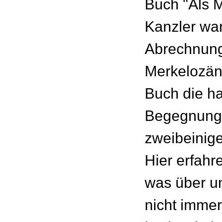
Buch "Als M
Kanzler war
Abrechnung
Merkelozän,
Buch die h
Begegnung 
zweibeinig
Hier erfahr
was über un
nicht immer