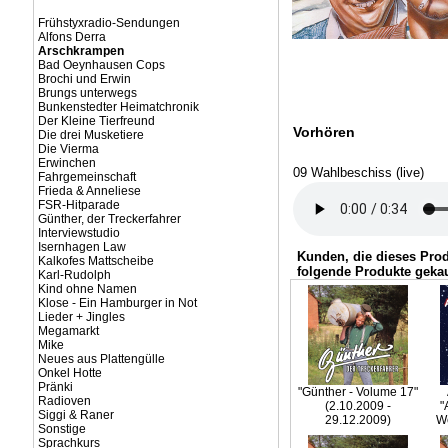
Frühstyxradio-Sendungen
Alfons Derra
Arschkrampen
Bad Oeynhausen Cops
Brochi und Erwin
Brungs unterwegs
Bunkenstedter Heimatchronik
Der Kleine Tierfreund
Vorhören
Die drei Musketiere
Die Vierma
Erwinchen
09 Wahlbeschiss (live)
Fahrgemeinschaft
Frieda & Anneliese
FSR-Hitparade
Günther, der Treckerfahrer
Interviewstudio
Isernhagen Law
Kunden, die dieses Pro
Kalkofes Mattscheibe
folgende Produkte gekau
Karl-Rudolph
Kind ohne Namen
Klose - Ein Hamburger in Not
Lieder + Jingles
Megamarkt
Mike
Neues aus Plattengülle
Onkel Hotte
Pränki
"Günther - Volume 17"
Radioven
(2.10.2009 -
"
Siggi & Raner
29.12.2009)
We
Sonstige
Sprachkurs