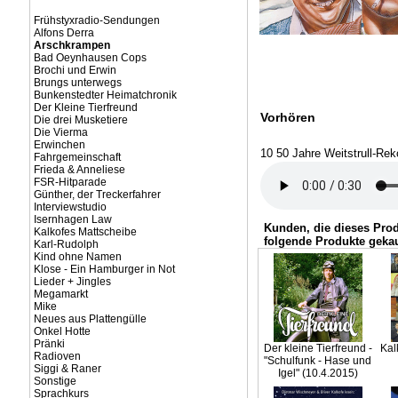
Frühstyxradio-Sendungen
Alfons Derra
Arschkrampen
Bad Oeynhausen Cops
Brochi und Erwin
Brungs unterwegs
Bunkenstedter Heimatchronik
Der Kleine Tierfreund
Vorhören
Die drei Musketiere
Die Vierma
Erwinchen
10 50 Jahre Weitstrull-Rek
Fahrgemeinschaft
Frieda & Anneliese
FSR-Hitparade
Günther, der Treckerfahrer
Interviewstudio
Isernhagen Law
Kunden, die dieses Pro
Kalkofes Mattscheibe
folgende Produkte gekau
Karl-Rudolph
Kind ohne Namen
Klose - Ein Hamburger in Not
Lieder + Jingles
Megamarkt
Mike
Neues aus Plattengülle
Onkel Hotte
Pränki
Der kleine Tierfreund -
Kal
Radioven
"Schulfunk - Hase und
Siggi & Raner
Igel" (10.4.2015)
Sonstige
Sprachkurs