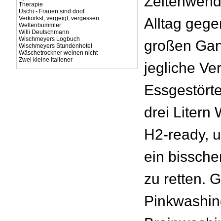
Zeitenwende
Therapie
Uschi - Frauen sind doof
Verkorkst, vergeigt, vergessen
Alltag gege
Weltenbummler
Willi Deutschmann
Wischmeyers Logbuch
großen Ga
Wischmeyers Stundenhotel
Wäschetrockner weinen nicht
Zwei kleine Italiener
jegliche Ve
Essgestörte
drei Litern
H2-ready, u
ein bissche
zu retten. 
Pinkwashin