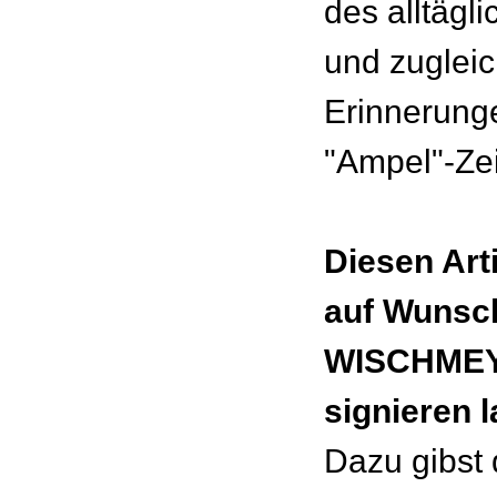
des alltägl
und zugleic
Erinnerung
"Ampel"-Zei
Diesen Art
auf Wunsc
WISCHMEY
signieren 
Dazu gibst