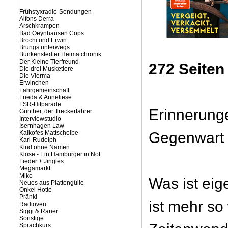
Frühstyxradio-Sendungen
Alfons Derra
Arschkrampen
Bad Oeynhausen Cops
Brochi und Erwin
Brungs unterwegs
Bunkenstedter Heimatchronik
Der Kleine Tierfreund
272 Seiten
Die drei Musketiere
Die Vierma
Erwinchen
Fahrgemeinschaft
Frieda & Anneliese
FSR-Hitparade
Erinnerung
Günther, der Treckerfahrer
Interviewstudio
Isernhagen Law
Kalkofes Mattscheibe
Gegenwart
Karl-Rudolph
Kind ohne Namen
Klose - Ein Hamburger in Not
Lieder + Jingles
Megamarkt
Mike
Was ist eige
Neues aus Plattengülle
Onkel Hotte
Pränki
ist mehr so 
Radioven
Siggi & Raner
Sonstige
Sprachkurs