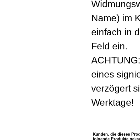
Widmungswu
Name) im 
einfach in 
Feld ein.
ACHTUNG: 
eines signie
verzögert s
Werktage!
Kunden, die dieses Pro
folgende Produkte gekau