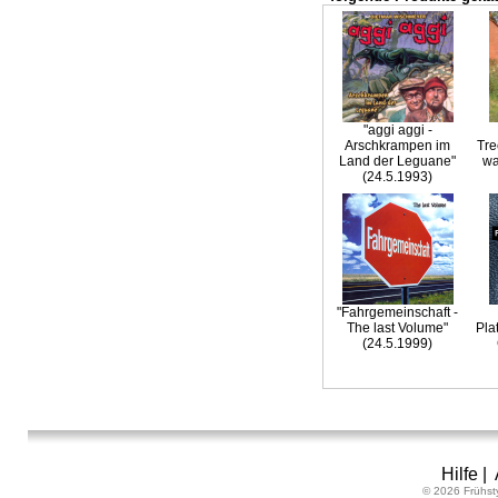
"aggi aggi -
Arschkrampen im
Tre
Land der Leguane"
wa
(24.5.1993)
"Fahrgemeinschaft -
The last Volume"
Pla
(24.5.1999)
Hilfe
|
© 2026 Frühst