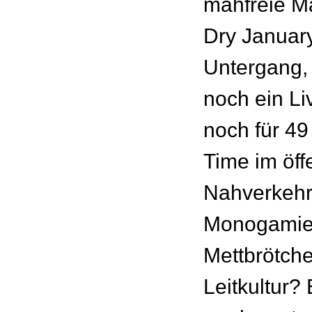
mähfreie Ma
Dry Januar
Untergang, 
noch ein Li
noch für 49
Time im öff
Nahverkeh
Monogamie
Mettbrötch
Leitkultur? 