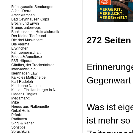
Frühstyxradio-Sendungen
Alfons Derra
Arschkrampen
Bad Oeynhausen Cops
Brochi und Erwin
Brungs unterwegs
Bunkenstedter Heimatchronik
Der Kleine Tierfreund
272 Seiten
Die drei Musketiere
Die Vierma
Erwinchen
Fahrgemeinschaft
Frieda & Anneliese
FSR-Hitparade
Erinnerung
Günther, der Treckerfahrer
Interviewstudio
Isernhagen Law
Kalkofes Mattscheibe
Gegenwart
Karl-Rudolph
Kind ohne Namen
Klose - Ein Hamburger in Not
Lieder + Jingles
Megamarkt
Mike
Was ist eige
Neues aus Plattengülle
Onkel Hotte
Pränki
ist mehr so 
Radioven
Siggi & Raner
Sonstige
Sprachkurs