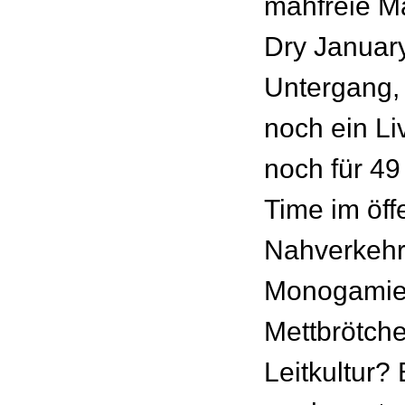
mähfreie Ma
Dry Januar
Untergang, 
noch ein Li
noch für 49
Time im öff
Nahverkeh
Monogamie
Mettbrötch
Leitkultur? 