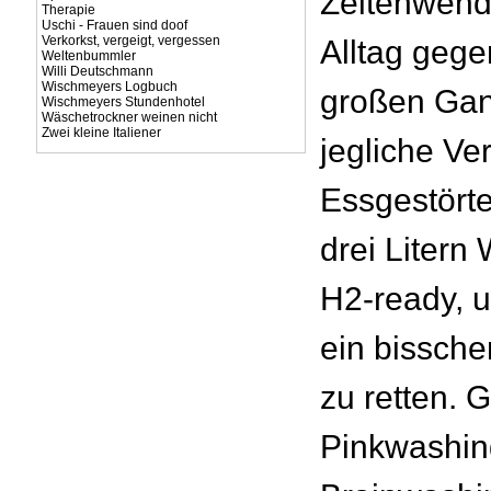
Zeitenwende
Therapie
Uschi - Frauen sind doof
Verkorkst, vergeigt, vergessen
Alltag gege
Weltenbummler
Willi Deutschmann
Wischmeyers Logbuch
großen Ga
Wischmeyers Stundenhotel
Wäschetrockner weinen nicht
Zwei kleine Italiener
jegliche Ve
Essgestörte
drei Litern
H2-ready, u
ein bissche
zu retten. 
Pinkwashin