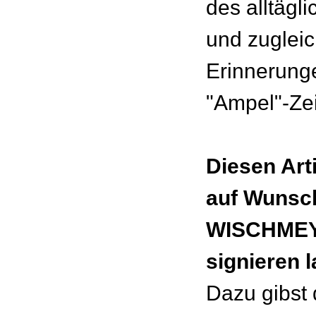
des alltägl
und zugleic
Erinnerung
"Ampel"-Zei
Diesen Art
auf Wunsc
WISCHMEY
signieren 
Dazu gibst