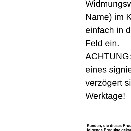
Widmungswu
Name) im 
einfach in 
Feld ein.
ACHTUNG: 
eines signie
verzögert s
Werktage!
Kunden, die dieses Pro
folgende Produkte gekau