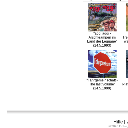
"aggi aggi -
Arschkrampen im
Tre
Land der Leguane"
wa
(24.5.1993)
"Fahrgemeinschaft -
The last Volume"
Pla
(24.5.1999)
Hilfe
|
© 2026 Frühst