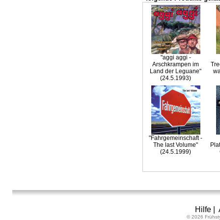
"aggi aggi -
Arschkrampen im
Tre
Land der Leguane"
wa
(24.5.1993)
"Fahrgemeinschaft -
The last Volume"
Pla
(24.5.1999)
Hilfe
|
© 2026 Frühst