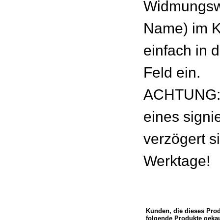
Widmungswu
Name) im 
einfach in 
Feld ein.
ACHTUNG: 
eines signie
verzögert s
Werktage!
Kunden, die dieses Pro
folgende Produkte gekau