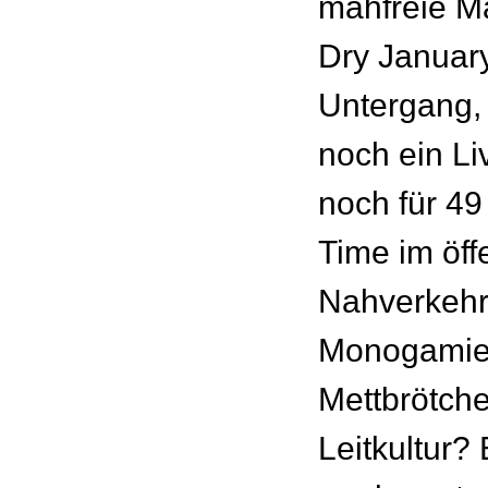
mähfreie Ma
Dry Januar
Untergang, 
noch ein Li
noch für 49
Time im öff
Nahverkeh
Monogamie
Mettbrötch
Leitkultur? 