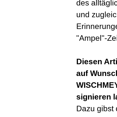
des alltägl
und zugleic
Erinnerung
"Ampel"-Zei
Diesen Art
auf Wunsc
WISCHMEY
signieren 
Dazu gibst