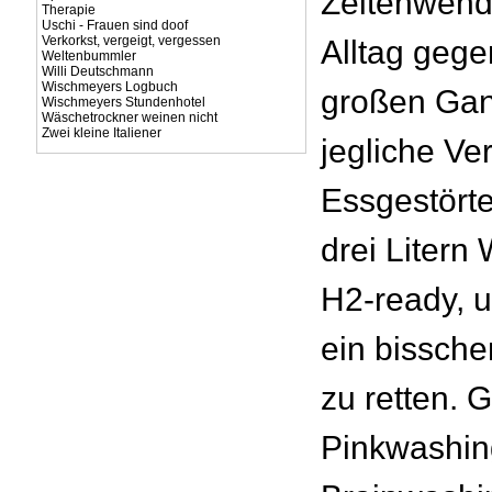
Zeitenwende
Therapie
Uschi - Frauen sind doof
Verkorkst, vergeigt, vergessen
Alltag gege
Weltenbummler
Willi Deutschmann
Wischmeyers Logbuch
großen Ga
Wischmeyers Stundenhotel
Wäschetrockner weinen nicht
Zwei kleine Italiener
jegliche Ve
Essgestörte
drei Litern
H2-ready, u
ein bissche
zu retten. 
Pinkwashin