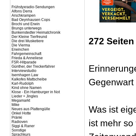
Frühstyxradio-Sendungen
Alfons Derra
Arschkrampen
Bad Oeynhausen Cops
Brochi und Erwin
Brungs unterwegs
Bunkenstedter Heimatchronik
Der Kleine Tierfreund
272 Seiten
Die drei Musketiere
Die Vierma
Erwinchen
Fahrgemeinschaft
Frieda & Anneliese
FSR-Hitparade
Erinnerung
Günther, der Treckerfahrer
Interviewstudio
Isernhagen Law
Kalkofes Mattscheibe
Gegenwart
Karl-Rudolph
Kind ohne Namen
Klose - Ein Hamburger in Not
Lieder + Jingles
Megamarkt
Mike
Was ist eige
Neues aus Plattengülle
Onkel Hotte
Pränki
ist mehr so 
Radioven
Siggi & Raner
Sonstige
Sprachkurs