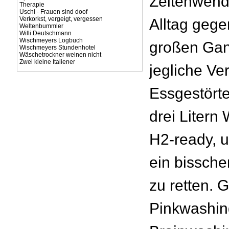
Zeitenwende
Therapie
Uschi - Frauen sind doof
Verkorkst, vergeigt, vergessen
Alltag gege
Weltenbummler
Willi Deutschmann
Wischmeyers Logbuch
großen Ga
Wischmeyers Stundenhotel
Wäschetrockner weinen nicht
Zwei kleine Italiener
jegliche Ve
Essgestörte
drei Litern
H2-ready, u
ein bissche
zu retten. 
Pinkwashin