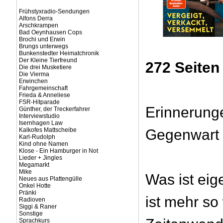
Frühstyxradio-Sendungen
Alfons Derra
Arschkrampen
Bad Oeynhausen Cops
Brochi und Erwin
Brungs unterwegs
Bunkenstedter Heimatchronik
Der Kleine Tierfreund
272 Seiten
Die drei Musketiere
Die Vierma
Erwinchen
Fahrgemeinschaft
Frieda & Anneliese
FSR-Hitparade
Erinnerung
Günther, der Treckerfahrer
Interviewstudio
Isernhagen Law
Kalkofes Mattscheibe
Gegenwart
Karl-Rudolph
Kind ohne Namen
Klose - Ein Hamburger in Not
Lieder + Jingles
Megamarkt
Mike
Was ist eige
Neues aus Plattengülle
Onkel Hotte
Pränki
ist mehr so 
Radioven
Siggi & Raner
Sonstige
Sprachkurs