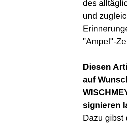
des alltägl
und zugleic
Erinnerung
"Ampel"-Zei
Diesen Art
auf Wunsc
WISCHMEY
signieren 
Dazu gibst