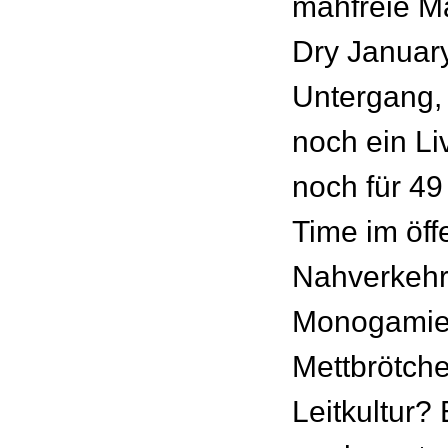
mähfreie Ma
Dry Januar
Untergang, 
noch ein Li
noch für 49
Time im öff
Nahverkeh
Monogamie
Mettbrötch
Leitkultur? 