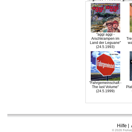
"aggi aggi -
Arschkrampen im
Tre
Land der Leguane"
wa
(24.5.1993)
"Fahrgemeinschaft -
The last Volume"
Pla
(24.5.1999)
Hilfe
|
© 2026 Frühst