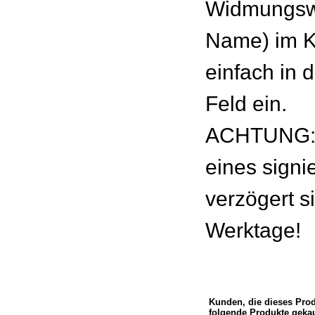
Widmungswu
Name) im 
einfach in 
Feld ein.
ACHTUNG: 
eines signie
verzögert s
Werktage!
Kunden, die dieses Pro
folgende Produkte gekau