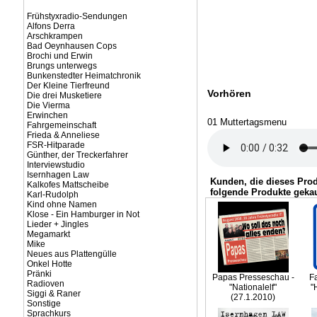
Frühstyxradio-Sendungen
Alfons Derra
Arschkrampen
Bad Oeynhausen Cops
Brochi und Erwin
Brungs unterwegs
Bunkenstedter Heimatchronik
Der Kleine Tierfreund
Vorhören
Die drei Musketiere
Die Vierma
Erwinchen
01 Muttertagsmenu
Fahrgemeinschaft
Frieda & Anneliese
FSR-Hitparade
Günther, der Treckerfahrer
Interviewstudio
Isernhagen Law
Kunden, die dieses Pro
Kalkofes Mattscheibe
folgende Produkte gekau
Karl-Rudolph
Kind ohne Namen
Klose - Ein Hamburger in Not
Lieder + Jingles
Megamarkt
Mike
Neues aus Plattengülle
Onkel Hotte
Pränki
Papas Presseschau -
F
Radioven
"Nationalelf"
"
Siggi & Raner
(27.1.2010)
Sonstige
Sprachkurs