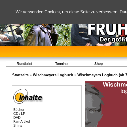
Wir verwenden Cookies, um diese Seite zu verbessern. Dur
Rundbrief
Termine
Shop
Startseite
»
Wischmeyers Logbuch
»
Wischmeyers Logbuch (ab 7
Bücher
CD / LP
DVD
Fan-Artikel
Shirts