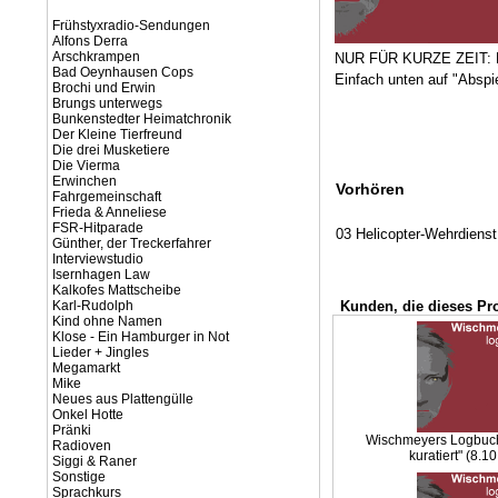
Frühstyxradio-Sendungen
Alfons Derra
Arschkrampen
NUR FÜR KURZE ZEIT: Di
Bad Oeynhausen Cops
Einfach unten auf "Abspie
Brochi und Erwin
Brungs unterwegs
Bunkenstedter Heimatchronik
Der Kleine Tierfreund
Die drei Musketiere
Die Vierma
Erwinchen
Vorhören
Fahrgemeinschaft
Frieda & Anneliese
FSR-Hitparade
03 Helicopter-Wehrdienst
Günther, der Treckerfahrer
Interviewstudio
Isernhagen Law
Kalkofes Mattscheibe
Karl-Rudolph
Kunden, die dieses Pr
Kind ohne Namen
Klose - Ein Hamburger in Not
Lieder + Jingles
Megamarkt
Mike
Neues aus Plattengülle
Onkel Hotte
Pränki
Wischmeyers Logbuch 
Radioven
kuratiert" (8.1
Siggi & Raner
Sonstige
Sprachkurs