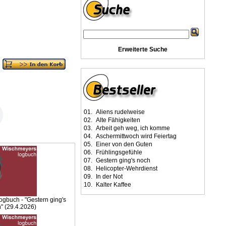
Erweiterte Suche
01.
Aliens rudelweise
02.
Alte Fähigkeiten
03.
Arbeit geh weg, ich komme
04.
Aschermittwoch wird Feiertag
05.
Einer von den Guten
06.
Frühlingsgefühle
07.
Gestern ging's noch
08.
Helicopter-Wehrdienst
09.
In der Not
10.
Kalter Kaffee
gbuch - "Gestern ging's
" (29.4.2026)