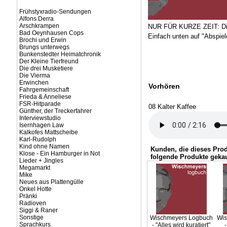
Frühstyxradio-Sendungen
Alfons Derra
Arschkrampen
NUR FÜR KURZE ZEIT: Die
Bad Oeynhausen Cops
Einfach unten auf "Abspiel
Brochi und Erwin
Brungs unterwegs
Bunkenstedter Heimatchronik
Der Kleine Tierfreund
Die drei Musketiere
Die Vierma
Erwinchen
Vorhören
Fahrgemeinschaft
Frieda & Anneliese
FSR-Hitparade
08 Kalter Kaffee
Günther, der Treckerfahrer
Interviewstudio
Isernhagen Law
Kalkofes Mattscheibe
Karl-Rudolph
Kind ohne Namen
Kunden, die dieses Pro
Klose - Ein Hamburger in Not
folgende Produkte gekau
Lieder + Jingles
Megamarkt
Mike
Neues aus Plattengülle
Onkel Hotte
Pränki
Radioven
Siggi & Raner
Sonstige
Wischmeyers Logbuch
Wis
Sprachkurs
- "Alles wird kuratiert"