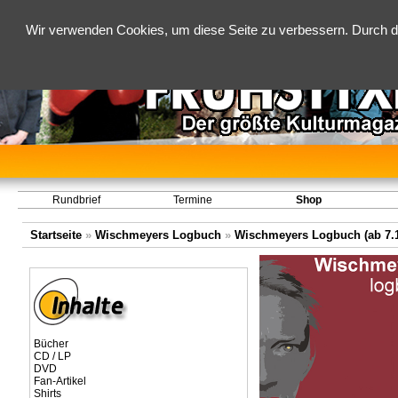
Wir verwenden Cookies, um diese Seite zu verbessern. Durch d
Rundbrief
Termine
Shop
Startseite
»
Wischmeyers Logbuch
»
Wischmeyers Logbuch (ab 7.1
Bücher
CD / LP
DVD
Fan-Artikel
Shirts