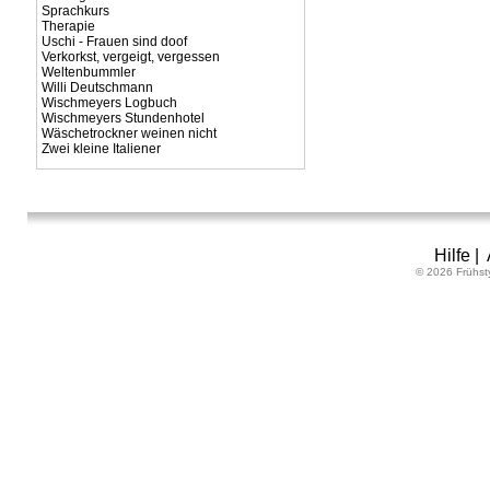
Sprachkurs
Therapie
Uschi - Frauen sind doof
Verkorkst, vergeigt, vergessen
Weltenbummler
Willi Deutschmann
Wischmeyers Logbuch
Wischmeyers Stundenhotel
Wäschetrockner weinen nicht
Zwei kleine Italiener
Hilfe
|
© 2026 Frühst