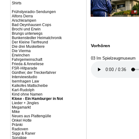
Shirts
Frühstyxradio-Sendungen
Alfons Derra
Arschkrampen
Bad Oeynhausen Cops
Brochi und Erwin
Brungs unterwegs
Bunkenstedter Heimatchronik
Der Kleine Tierfreund
Vorhören
Die drei Musketiere
Die Vierma
Erwinchen
03 Im Spielzeugmuseum
Fahrgemeinschaft
Frieda & Anneliese
FSR-Hitparade
Günther, der Treckerfahrer
Interviewstudio
Isernhagen Law
Kalkofes Mattscheibe
Karl-Rudolph
Kind ohne Namen
Klose - Ein Hamburger in Not
Lieder + Jingles
Megamarkt
Mike
Neues aus Plattengülle
Onkel Hotte
Pränki
Radioven
Siggi & Raner
Sonstige