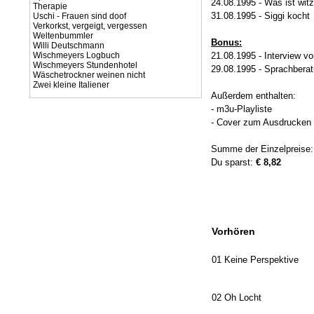
24.08.1995 - Was ist witz
Therapie
31.08.1995 - Siggi kocht
Uschi - Frauen sind doof
Verkorkst, vergeigt, vergessen
Weltenbummler
Bonus:
Willi Deutschmann
Wischmeyers Logbuch
21.08.1995 - Interview 
Wischmeyers Stundenhotel
29.08.1995 - Sprachbera
Wäschetrockner weinen nicht
Zwei kleine Italiener
Außerdem enthalten:
- m3u-Playliste
- Cover zum Ausdrucken (
Summe der Einzelpreise
Du sparst:
€ 8,82
Vorhören
01 Keine Perspektive
02 Oh Locht