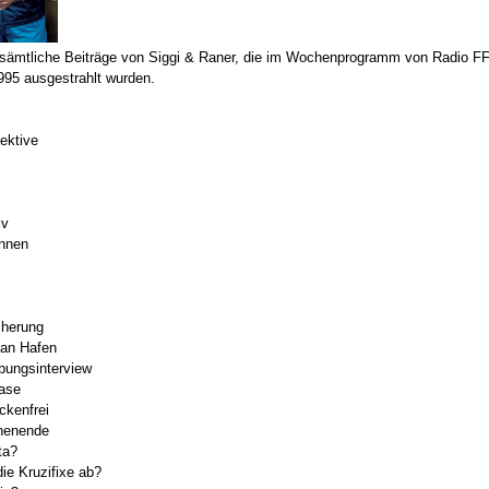
sämtliche Beiträge von Siggi & Raner, die im Wochenprogramm von Radio 
995 ausgestrahlt wurden.
ektive
iv
ohnen
cherung
kan Hafen
bungsinterview
Nase
ckenfrei
henende
ta?
ie Kruzifixe ab?