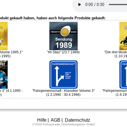
odukt gekauft haben, haben auch folgende Produkte gekauft:
 Volume 1995.1"
"Im Stau" (23.7.1989)
"Die drei Musk
3.1995)
(1.10.1
 3" (4.1.1995 -
"Fahrgemeinschaft - Klassiker Volume 3"
"Fahrgemeinscha
5)
(1.3.1996 - 30.4.1996)
(1.9.19
Hilfe
|
AGB
|
Datenschutz
© 2026 Frühstyxradio Unterhaltungsbüro GmbH