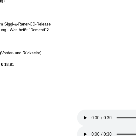
ig?
vom Siggi-&-Raner-CD-Release
tung - Was heißt "Dementi"?
Vorder- und Rückseite).
:
€ 18,81