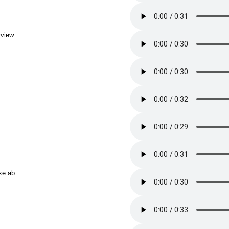
rview
xe ab