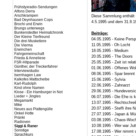
Frühstyxradio-Sendungen
Alfons Derra
Arschkrampen
Diese Sammlung enthält 
Bad Oeynhausen Cops
4.5.1995 und dem 31.8.1
Brochi und Erwin
Brungs unterwegs
Bunkenstedter Heimatchronik
Beiträge:
Der Kleine Tierfreund
04.05.1995 - Keine Persp
Die drei Musketiere
11.05.1995 - Oh Locht
Die Vierma
Erwinchen
18.05.1995 - Medium
Fahrgemeinschaft
20.05.1995 - The Doors
Frieda & Anneliese
25.05.1995 - Zeit ist relat
FSR-Hitparade
Günther, der Treckerfahrer
01.06.1995 - Offenes W
Interviewstudio
08.06.1995 - Spar brennt
Isernhagen Law
Kalkofes Mattscheibe
15.06.1995 - Sylvia
Karl-Rudolph
22.06.1995 - Zahnarzt
Kind ohne Namen
29.06.1995 - Hundeversi
Klose - Ein Hamburger in Not
Lieder + Jingles
06.07.1995 - Die Ehe is 
Megamarkt
13.07.1995 - Rechtschrei
Mike
20.07.1995 - Steffi ihre 
Neues aus Plattengülle
Onkel Hotte
27.07.1995 - Japan & Mü
Pränki
03.08.1995 - Chaos-Woc
Radioven
10.08.1995 - Wer war Jut
Siggi & Raner
Sonstige
17.08.1995 - Wer nimmt d
Sprachkurs