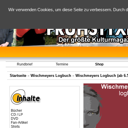
Wir verwenden Cookies, um diese Seite zu verbessern. Durch d
Rundbrief
Termine
Shop
Startseite
»
Wischmeyers Logbuch
»
Wischmeyers Logbuch (ab 6.5
Bücher
CD / LP
DVD
Fan-Artikel
Shirts