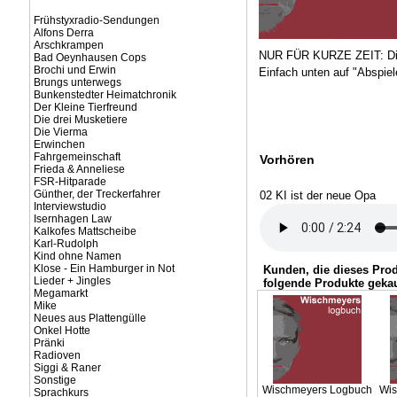
Frühstyxradio-Sendungen
Alfons Derra
Arschkrampen
NUR FÜR KURZE ZEIT: Die
Bad Oeynhausen Cops
Brochi und Erwin
Einfach unten auf "Abspiel
Brungs unterwegs
Bunkenstedter Heimatchronik
Der Kleine Tierfreund
Die drei Musketiere
Die Vierma
Erwinchen
Fahrgemeinschaft
Vorhören
Frieda & Anneliese
FSR-Hitparade
Günther, der Treckerfahrer
02 KI ist der neue Opa
Interviewstudio
Isernhagen Law
Kalkofes Mattscheibe
Karl-Rudolph
Kind ohne Namen
Klose - Ein Hamburger in Not
Kunden, die dieses Pro
Lieder + Jingles
folgende Produkte gekau
Megamarkt
Mike
Neues aus Plattengülle
Onkel Hotte
Pränki
Radioven
Siggi & Raner
Sonstige
Wischmeyers Logbuch
Wis
Sprachkurs