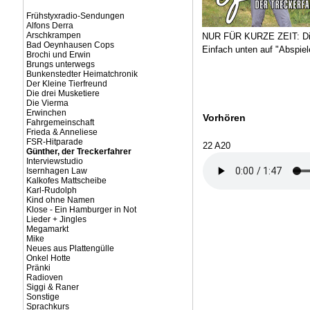
Frühstyxradio-Sendungen
Alfons Derra
Arschkrampen
NUR FÜR KURZE ZEIT: Die
Bad Oeynhausen Cops
Einfach unten auf "Abspiel
Brochi und Erwin
Brungs unterwegs
Bunkenstedter Heimatchronik
Der Kleine Tierfreund
Die drei Musketiere
Die Vierma
Erwinchen
Vorhören
Fahrgemeinschaft
Frieda & Anneliese
FSR-Hitparade
22 A20
Günther, der Treckerfahrer
Interviewstudio
Isernhagen Law
Kalkofes Mattscheibe
Karl-Rudolph
Kind ohne Namen
Klose - Ein Hamburger in Not
Lieder + Jingles
Megamarkt
Mike
Neues aus Plattengülle
Onkel Hotte
Pränki
Radioven
Siggi & Raner
Sonstige
Sprachkurs