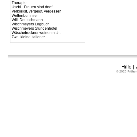
Therapie
Uschi - Frauen sind doof
Verkorkst, vergeigt, vergessen
Weltenbummler
Willi Deutschmann
Wischmeyers Logbuch
Wischmeyers Stundenhotel
Wäschetrockner weinen nicht
Zwei kleine Italiener
Hilfe
|
© 2026 Frühst